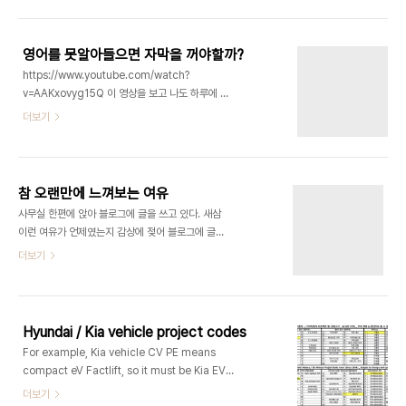
manager/owner so I re-wrote the
햇살 아래서 호객하는 상인들을 여럿 보았는데 어렸
sentences UC Berkerly's professor
을적 소래포구에서 보았단 호객꾼들이 연상되었고,
describe hime. > We have our special
서해인근 관광지는 대게..
영어를 못알아들으면 자막을 꺼야할까?
guest Craig Federigi from Apple, he is the
https://www.youtube.com/watch?
senior vice president for software
v=AAKxovyg15Q 이 영상을 보고 나도 하루에 한
engineering. We are proud of to note that
시간씩 자막없는 컨텐츠를 보겠다고 생각했다. 여기
더보기
he received his bache..
서 적어둔 스텝을 옮기자면 1.좋아할만한 원어민 컨
텐츠를 고르기 2.매일 한시간동안 무자막컨텐츠를
즐겨보세요 3.시청한 컨텐츠를 리스트업 하기 4.반
복 5.1년후에 해당목록을 확인하기 리스트업은.. 해
참 오랜만에 느껴보는 여유
보자
사무실 한편에 앉아 블로그에 글을 쓰고 있다. 새삼
이런 여유가 언제였는지 감상에 젖어 블로그에 글을
써야겠다는 마음을 먹기까지 했다. 직장생활을 시작
더보기
한게 2013년 6월, 만 10년을 꼬박 채웠네. 한 단계
나아가고자 옮긴 현 직장에서는 이렇게 여유 있는 시
간을... 보냈던가? 생각해 보니 물리적인 시간은 분명
있었다. 다만 이 곳은 마음을 가두는 여러 제약들이
Hyundai / Kia vehicle project codes
존재했다. 예를 들면 인터넷에 글을 쓰면 안 된다는
For example, Kia vehicle CV PE means
제약이라던가, 슬리퍼를 신으면 안 된다는 제약 같은
compact eV Factlift, so it must be Kia EV6
것들. 여러 제약 때문에 시간이 있어도 마음이 불편했
facelift MV means Medium suv eV, so it
더보기
던 그런 시간은 분명 있었다. Private 한 공간에서