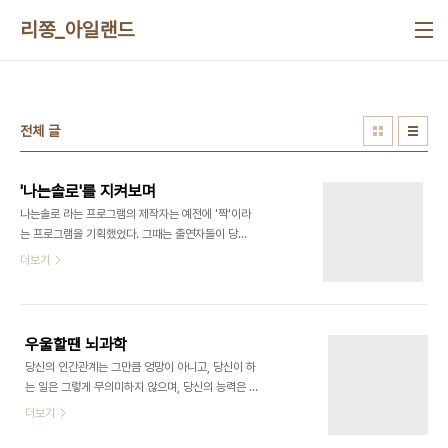
본문 바로가기
리쫑_아일랜드
전체 글
'나는솔로'를 지켜보며
나는솔로 라는 프로그램의 제작자는 예전에 '짝'이라
는 프로그램을 기획했었다. 그때는 출연자들이 당시
내가 보기에 한참 위 연배의 어르신들이라고 생각했
더보기
다. 하지만 시간이 많이 흘렀다. '나는솔로' 출연자들
은 나와 동년배들이며 그들이 갖고있는 입장이 나와
참 많이 닮았다. 그래서 이 프로그램이 재미있다. 프
로그램을 보며 출연자들에게 나를 비추어본다. 이러
우울할땐 뇌과학
면 안되겠구나 혹은 이렇게 하는것도 괜찮겠다 등 다
당신의 인간관계는 그만큼 엉망이 아니고, 당신이 하
양하게 떠오르는 상념들과 함께 프로그램을 지켜본
는 일은 그렇게 무의미하지 않으며, 당신의 능력은 당
다. 다만 오글거리는건 피할 길이 없다.
신 생각보다 훨씬 뛰어나다. , 앨릭스 코브 긴 휴식을
더보기
맞이하며, 긴 휴식을 처음 맞이한다는것을 깨닫고 방
황할때 이 책을 만났다. 우울할 땐 뇌과학. 사건이 발