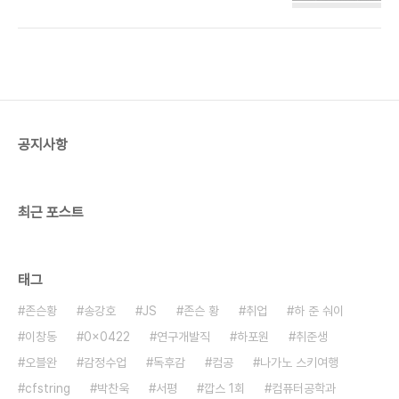
must be EV9 the first electric suv for kia
정말로 여유 있게 시간을 보냈던 건 Henkel에서의
brand. For Hyundai case NX4 means,
인턴 때가 생각난다. 인턴이라 일다운 일이 주어지지
Semi-medium SUV 4th generation MX5
도 않았거니와, 연말연시 기간..
means Medium SUV 5th generation. ME
means Medium suv eV the electric suv
correspond to MV for Hyundai brand. For
the Genesis brand, please refer to below
table.
공지사항
최근 포스트
태그
존슨황
송강호
JS
존슨 황
취업
하 준 숴이
이창동
0x0422
연구개발직
하포원
취준생
오블완
감정수업
독후감
컴공
나가노 스키여행
cfstring
박찬욱
서평
깝스 1회
컴퓨터공학과