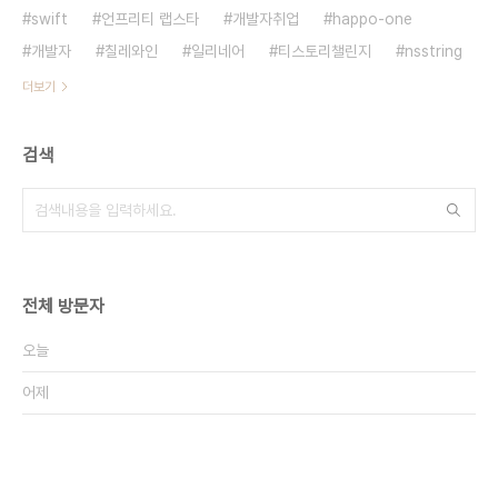
swift
언프리티 랩스타
개발자취업
happo-one
개발자
칠레와인
일리네어
티스토리챌린지
nsstring
더보기
검색
전체 방문자
오늘
어제