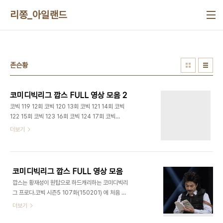
본문 바로가기
리쫑_아일랜드
존슨황
코미디빅리그 깝스 FULL 영상 모음 2
코빅 119 12회 코빅 120 13회 코빅 121 14회 코빅
122 15회 코빅 123 16회 코빅 124 17회 코빅
125 18회 NULL 코빅 126 19회 코빅 127 20회
더보기
코미디빅리그 깝스 FULL 영상 모음
깝스는 황재성이 원탑으로 하드캐리하는 코미디빅리
그 프로다.코빅 시즌5 107화(150201) 에 처음 등
장했으며 현재 순위권을 오르락내리락하는 탑클래스
더보기
코빅 코너다지금 열한번(150426 기준) 했고 진행
중이다. 계속 업데이트 예정 모바일배려를 할지 고민