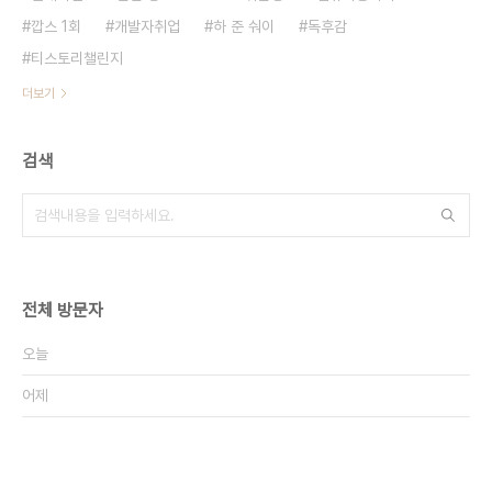
깝스 1회
개발자취업
하 준 숴이
독후감
티스토리챌린지
더보기
검색
전체 방문자
오늘
어제