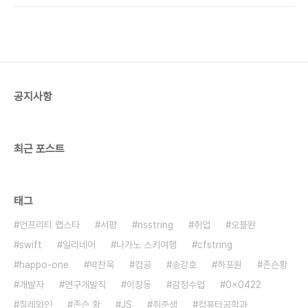
중. 이었으나 다음 TV팟은 자동으로 모바일배려가
되네? 좋은시간들 보내세요 코빅 107 150201 깝
스 1회 코빅 108 2회 코빅 110 3회 코빅 111 4회
코빅 112 5회 코빅 113 6회 코빅 114 7회 코빅
115 8회 코빅 116 9회 코빅 117 10회 코빅 118 11
회
공지사항
최근 포스트
태그
언프리티 랩스타
서평
nsstring
취업
오블완
swift
일리네어
나가노 스키여행
cfstring
happo-one
박찬욱
컴공
송강호
하포원
존슨황
개발자
연구개발직
이창동
감정수업
0x0422
칠레와인
존슨 황
JS
취준생
컴퓨터공학과