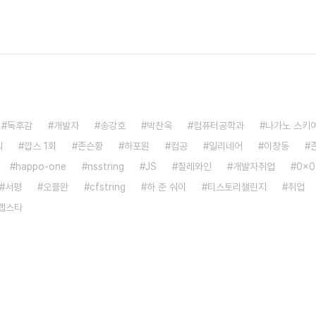
독후감
개발자
송강호
박찬욱
컴퓨터공학과
나가노 스키
직
깝스 1회
존슨황
하포원
컴공
일리네어
이창동
happo-one
nsstring
JS
칠레와인
개발자취업
0x0
서평
오블완
cfstring
하 준 숴이
티스토리챌린지
취업
랩스타