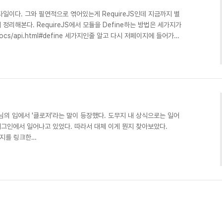
일이다. 그와 필연적으로 엮어있는게 RequireJS인데 지금까지 별
정리해본다. RequireJS에서 모듈을 Define하는 방법은 세가지가
org/docs/api.html#define 세가지인줄 알고 다시 저페이지에 들어가봤
용하는 RequireJS Define 방식은 아래와 같다.
','beans/Bless/BlessGameData'], function(Desc,
 그것들을 Function에 인자에 담아서 사용한다. 근데 GameData
님의 입에서 '클로저'라는 말이 등장했다. 도무지 내 상식으로는 일어
그인에서 일어나고 있었다. 따라서 대체 이게 뭔지 찾아보았다.
페이지를 링크한
org/ko/docs/JavaScript/Guide/Closures 여러분들은 무려 두개의
에 저 링크에 들어가서내용을 파악할 수 있겠지만, 내가 이해한 내용
------------------------------------------ 내가생각하는
숨을 불어넣는것이 JS라고 생각..