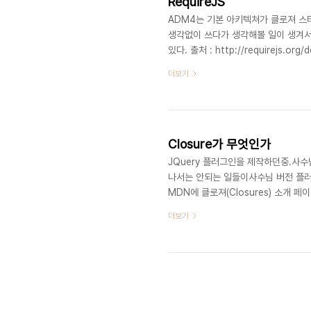
RequireJS
ADM4는 기본 아키텍쳐가 클로져 스타
생각없이 쓰다가 생각해볼 일이 생겨서 
있다. 출처 : http://requirejs.
는데 방법이 무지하게 많다. 일단 내가 사
더보기
define(['beans/Bless/BlessDesc
GameData){ 위 JS들을 로드하고,
JS에는 모..
Closure가 무엇인가
JQuery 플러그인을 제작하던중.사수
나서는 안되는 일들이사수님 버전 플러
MDN에 클로져(Closures) 소개 
다.https://developer.mozilla.
더보기
손과 열개의 손가락을 보유중이기 때문
을 요약해 본다. --------------------
HTML문서는 굉장히 정적이다.여기에 