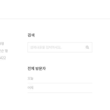
검색
여행
존슨 황
422
전체 방문자
오늘
어제