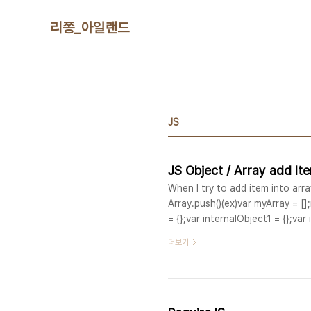
본문 바로가기
리쫑_아일랜드
JS
JS Object / Array add It
When I try to add item into arra
Array.push()(ex)var myArray = []
= {};var internalObject1 = {};var
'a';internalObject.b = 'B'; $.ex
더보기
internalObject2 ); Let rock