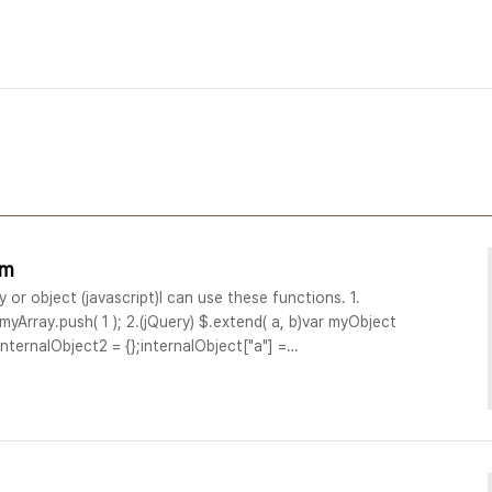
em
y or object (javascript)I can use these functions. 1.
;myArray.push( 1 ); 2.(jQuery) $.extend( a, b)var myObject
 internalObject2 = {};internalObject["a"] =
tend( myObject, internalObject1 );$.extend( myObject,