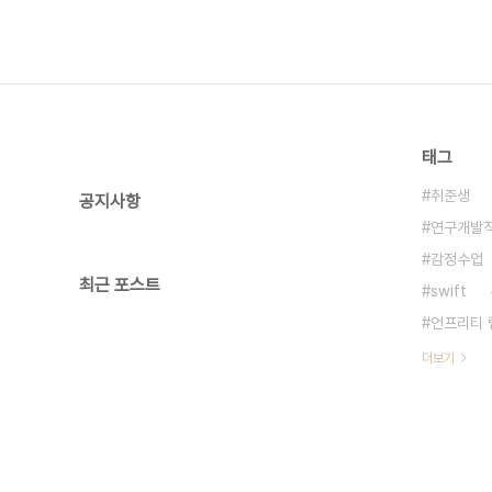
태그
취준생
공지사항
연구개발
감정수업
최근 포스트
swift
언프리티 
더보기