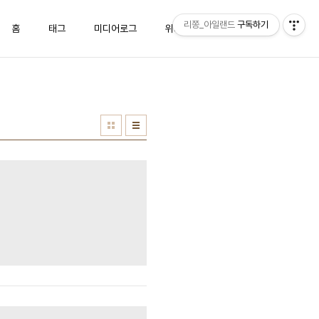
리쫑_아일랜드
구독하기
홈
태그
미디어로그
위치로그
방명록