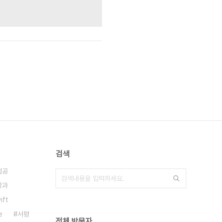
검색
컴공
학과
ift
e
서평
전체 방문자