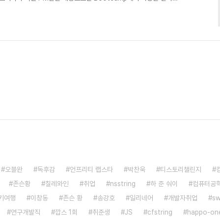
 성공적으로 해 내면 멋진 자랑거리라는 생각이 들었다. 해내는 과정
여내야 한다는 생각도 들었다. 그렇지만 많은 이책의 독자들처럼 나도
사람 칭찬은 꽤 잘 해낸다고 자부하지만 내 칭찬을 듣는건 나에게 곤욕
름칠하지 않은 오래된 자전거처럼 삐그덕거린다.자랑하..
오블완
독후감
언프리티 랩스타
박찬욱
티스토리챌린지
존슨황
칠레와인
취업
nsstring
하 준 숴이
컴퓨터공
키여행
이창동
존슨 황
송강호
일리네어
개발자취업
sw
연구개발직
깝스 1회
취준생
JS
cfstring
happo-on