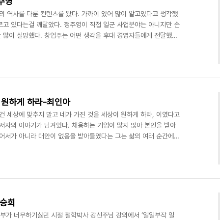
정주영
 역사를 다룬 컨텐츠를 봤다. 가까이 있어 많이 알고있다고 생각했
르고 있다는걸 깨달았다. 정주영이 직접 일군 사업분야는 아니지만 손
 많이 실망했다. 창업주는 어떤 생각을 후대 경영자들에게 전달했기
비판적인 자세로 책을 읽게 됐다.25년이 지나고 창업주의 철학은 현
대를 키워오면서 부끄럼없이 당당하게 행동했노라고 강조한다. 많은
성장했다고 비난하지만 오히려 국가를위해 희생했으며 빼앗긴것들에
해서도 일부 언급이 있는데, 적당한 임금을 주는것은 당연히 필요한
이 원하게 하라-최인아
건 세상에 맞추지 말고 네가 가진 것을 세상이 원하게 하라, 이였다고
 저자의 이야기가 담겨있다. 채용하는 기업이 많지 않아 본인을 받아
있어서가 아니라 대안이 없음을 받아들였다는 그는 삶의 여러 순간에서
 원하도록 하기 위해 시간을 밀도 있게 채워간 듯하다. 이 책이 자기
던 그는 이 책에서 무엇을 말하고 싶었던 걸까? 강연에서도 일반론
루어 짐작건대 다른 이에게 본인 삶을 하나의 사례정도로 보여주고 싶
이는 각자의 Personality가 있다. 나는 ..
이승희
공부가 너무하기싫던 시절 철학박사 강신주님 강의에서 ‘일일부작 일