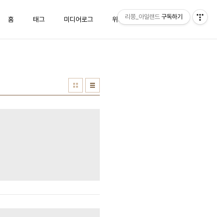
리쫑_아일랜드
구독하기
홈
태그
미디어로그
위치로그
방명록