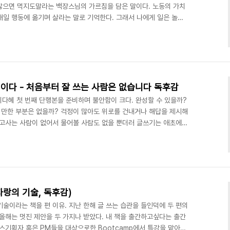
않으면 먹지도말라는 백장스님의 가르침을 담은 말이다. 노동의 가치
매일 행동에 옮기며 살라는 말로 기억한다. 그래서 나에게 일은 놀기
이하지 않는다. 왜냐하면, 즐거움은 일이 끝나고 찾아야 하는 가치이
 삼고있는 두 저자는 일이 곧 놀기라고 한다. 존중하지만 본문 내용
며 일 외에 다른데서 즐거움을 얻지 못한다는 말이 마음쓰인다. 가능
?글이 너무 잘 읽힌다작년부터 읽어왔던 글중에 제일 술술 잘 읽혀..
이다 - 처음부터 잘 쓰는 사람은 없습니다 독후감
이다혜 첫 번째 단행본을 준비하며 불안함이 크다. 완성할 수 있을까?
 만한 부분은 없을까? 걱정이 많아도 위로를 건내거나 해답을 제시해
먹고사는 사람이 없어서 물어볼 사람도 없을 뿐더러 글쓰기는 애초에
기 관련 책들은 제목만으로 큰 위로가 된다. 왕도는 없다. 처음부터
독, 다작, 다상량 세가지 원칙을 지키며 꾸준함을 유지하는것만이 ‘정
 실전 스킬 들을 몇가지를 얻었다. ‘I Remember’라는 주문, ’나는
은 개인의 경험으로부터 출발해 독자에..
자랑의 기술, 독후감)
술이라는 책을 편 이유. 지난 한해 글 쓰는 습관을 들인덕에 두 편의
올해는 멋진 제안을 두 가지나 받았다. 내 책을 출간하고싶다는 출간
비스기획자 혹은 PM들을 대상으로한 Bootcamp에서 특강을 맡아달