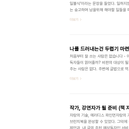
일불식’이라는 문장을 들었다. 일하지
는 숭고하며 남을위해 해야할 일들을 
와 구분되어있고, 즐거움과도 결을 같
더보기
니까. 그런데 본인이 좋아하는걸 업으로
중 본인이 상담받았던 이야기를 언급하
하다면 일과 놀기는 구분하는게 어떨까
나를 드러내는건 두렵기 마련
처음부터 잘 쓰는 사람은 없습니다 - 
독자들이 읽어줄까? 비판의 대상이 될
주는 사람은 없다. 주변에 글밥으로 
혼자하는 작업인 까닭이다. 그래서 글쓰
더보기
잘 쓰는 사람은 없습니다.실전 스킬 다
도’임을 다시한번 확인할 수 있었다. 다만
기억한다’ 라고 출발하는 마법의 문장
작가, 강연자가 될 준비 (책 
자랑의 기술, 메러디스 파인먼자랑의 기
브런치북을 완성할 수 있었다. 그덕에 
제안과, 내 글의 주된 예상독자인 서