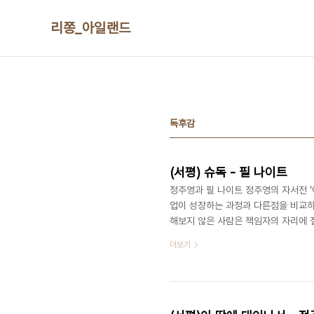
본문 바로가기
리쫑_아일랜드
독후감
(서평) 슈독 - 필 나이트
정주영과 필 나이트 정주영의 자서전 ‘
업이 성장하는 과정과 다른점을 비교하
해보지 않은 사람은 책임자의 자리에 
만을 신뢰하며 까라면 까는 상명하복 
더보기
들을 존중하며 ButtFace에서 치열
가 참 싫다. 창업주가 지키고자 했던 
키에 다니는 직원들은 본인 기업문화에