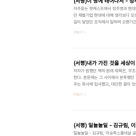
(서평)이 땅에 태어나서 - 
자주듣는 팟캐스트에서 정주영과 현대의
던 재벌기업 현대에 대해 생각보다 모
길이 닿았던 조직에서 일하며 오랜기간
에 지금의 현대가 있는지 궁금해져서 
더보기
재 얼마나 남아있나 저자는 본인이 현
이들이 정경유착과 국가의 지원으로 
대해 이야기한다. 노동자의 권리에 대
일이며 성과..
(서평)내가 가진 것을 세상
저자가 원했던 책의 원래 제목은, 무조
한다. 본문에는 그 사이에서 분투했던
주는 회사에 입사했고, 대단한 꿈이 
본인이 가진 능력을 느끼고 그걸 세상이
더보기
계발서 영역에 꽂히기를 희망하지 않았
밖에 이야기할 수 없다는 문장으로 미
지 않았을까 싶다. ‘그랬지요‘ 문장에서 보
(서평) 일놀놀일 - 김규림, 
일놀놀일 - 김규림, 이승희스물네살 