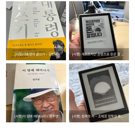
(서평)대통령의 글쓰기 - 강원국
(서평) 게으르지만 콘텐츠로 돈은 잘 법니다 - 신태순
(서평)이 땅에 태어나서 - 정주영
(서평) 침묵의 서 - 조제프 앙투안 투생 디누아르