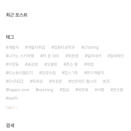
최근 포스트
태그
개발자
개발자취업
컴퓨터공학과
cfstring
나가노 스키여행
하 준 숴이
취준생
일리네어
칠레와인
이창동
송강호
오블완
존슨 황
취업
티스토리챌린지
감정수업
깝스 1회
연구개발직
0x0422
독후감
하포원
언프리티 랩스타
JS
happo-one
nsstring
컴공
박찬욱
서평
존슨황
swift
더보기
검색