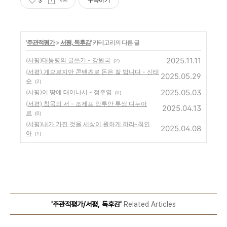
3
구독하기
'
주관적평가
>
서평, 독후감
' 카테고리의 다른 글
2025.11.11
(서평)대통령의 글쓰기 - 강원국
(2)
(서평) 게으르지만 콘텐츠로 돈은 잘 법니다 - 신태
2025.05.29
순
(2)
2025.05.03
(서평)이 땅에 태어나서 - 정주영
(0)
(서평) 침묵의 서 - 조제프 앙투안 투생 디누아
2025.04.13
르
(0)
(서평)내가 가진 것을 세상이 원하게 하라-최인
2025.04.08
아
(1)
'주관적평가/서평, 독후감'
Related Articles