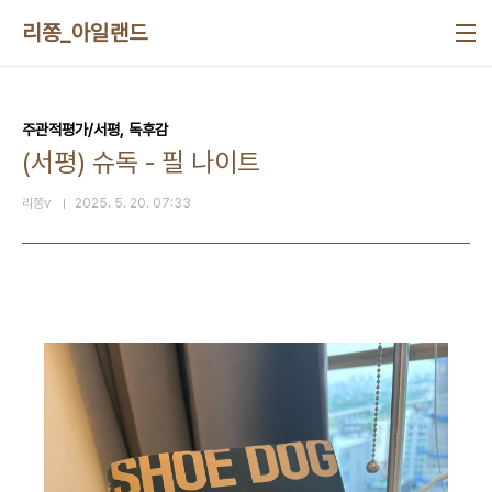
본문 바로가기
리쫑_아일랜드
주관적평가/서평, 독후감
(서평) 슈독 - 필 나이트
리쫑v
2025. 5. 20. 07:33