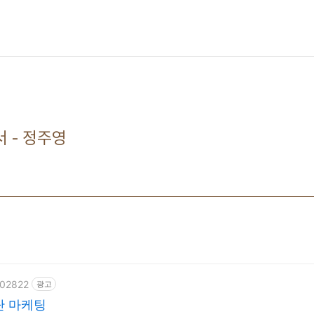
 - 정주영
602822
광고
단 마케팅