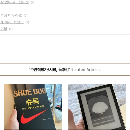
잘 법니다 - 신태순
(2)
안 투생 디누아르
(0)
하게 하라-최인아
(1)
류귀복
(0)
'주관적평가/서평, 독후감'
Related Articles