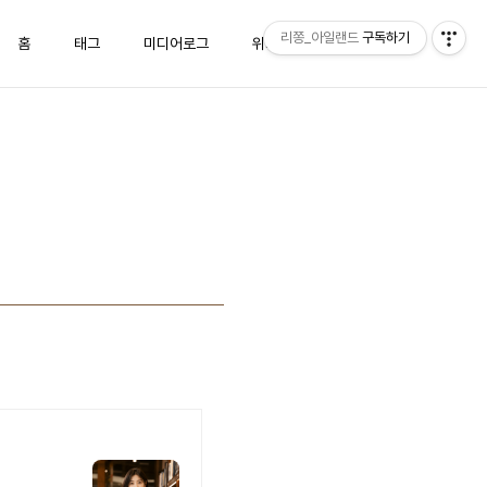
리쫑_아일랜드
구독하기
홈
태그
미디어로그
위치로그
방명록