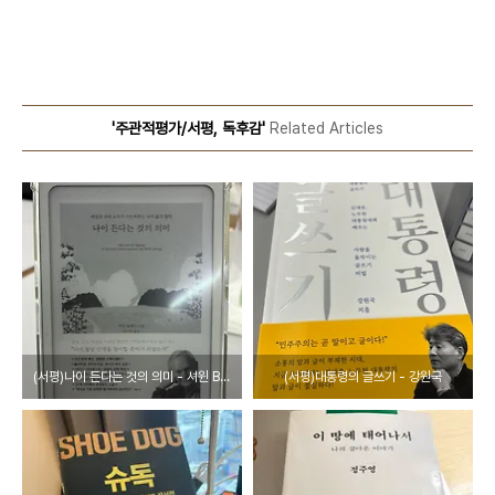
'주관적평가/서평, 독후감'
Related Articles
(서평)나이 든다는 것의 의미 - 셔윈 B. 눌랜드
(서평)대통령의 글쓰기 - 강원국