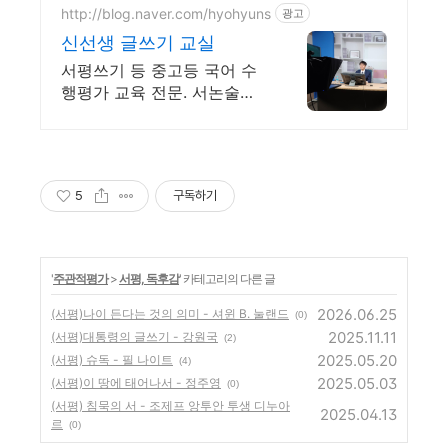
http://blog.naver.com/hyohyuns
광고
신선생 글쓰기 교실
서평쓰기 등 중고등 국어 수
행평가 교육 전문. 서논술형
강화에 따른 글쓰기 교육.
5
구독하기
'
주관적평가
>
서평, 독후감
' 카테고리의 다른 글
2026.06.25
(서평)나이 든다는 것의 의미 - 셔윈 B. 눌랜드
(0)
2025.11.11
(서평)대통령의 글쓰기 - 강원국
(2)
2025.05.20
(서평) 슈독 - 필 나이트
(4)
2025.05.03
(서평)이 땅에 태어나서 - 정주영
(0)
(서평) 침묵의 서 - 조제프 앙투안 투생 디누아
2025.04.13
르
(0)