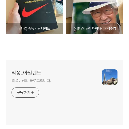
(서평) 슈독 - 필 나이트
(서평)이 땅에 태어나서 - 정주영
리쫑_아일랜드
리쫑v 님의 블로그입니다.
구독하기