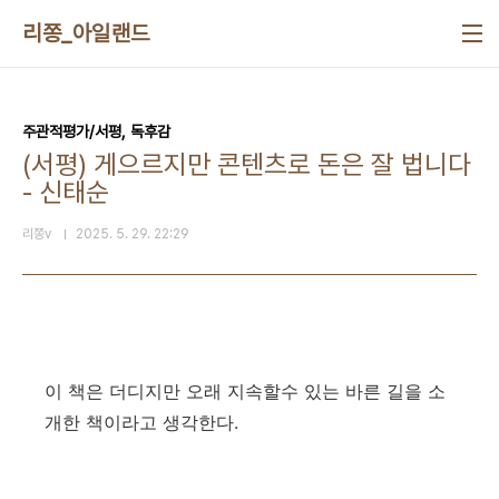
본문 바로가기
리쫑_아일랜드
주관적평가/서평, 독후감
(서평) 게으르지만 콘텐츠로 돈은 잘 법니다
- 신태순
리쫑v
2025. 5. 29. 22:29
이 책은 더디지만 오래 지속할수 있는 바른 길을 소
개한 책이라고 생각한다.