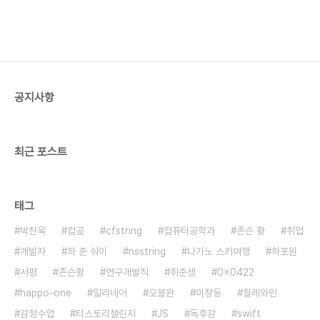
공지사항
최근 포스트
태그
박찬욱
컴공
cfstring
컴퓨터공학과
존슨 황
취업
개발자
하 준 숴이
nsstring
나가노 스키여행
하포원
서평
존슨황
연구개발직
취준생
0x0422
happo-one
일리네어
오블완
이창동
칠레와인
감정수업
티스토리챌린지
JS
독후감
swift