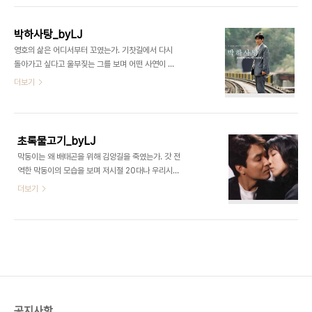
줄 것이라 찾아간 법원에서 억울한 판결을 해준 판사
를 하고 있을 것이다. 왜 이런 오해들이 당연하게 일
같은 존재로 느껴지지 않았을까 추측해본다. 마지막
어나야하는지 생각 해 보았다. 종두를 성폭행범으로
장..
박하사탕_byLJ
몰아넣은 것은 바로 나의 잘못된 선입견이다. 한번도
영호의 삶은 어디서부터 꼬였는가. 기찻길에서 다시
사회적 약자인 뇌성마비 장애인에게 관심을 가져 본
돌아가고 싶다고 울부짖는 그를 보며 어떤 사연이 그
적 없고, 그들이 어떤생각을 하는지 어떤 욕구를 갖고
를 저렇게 슬프게 했는지 궁금했다. 사진기 씬에서 보
더보기
살아가는지 알아본 적 없기 때문에 그들에 대하여 아
이는 그를 보며 세상에 불만을 갖고서는 영호가 무능
는 것이 사실 없다. 막연하게나마 사회적으로 접했던
력해보이고 한심해보였다. 모든 것을 다른 사람에게
사건사고 소식 중 성폭행당한 장애여성을 보았기 때
돌리고는 그 문제를 자신이 아닌 타인에게서 찾아 복
문에 나는 그 프레임속에 종두와 공주를 넣고 판단한
수하려는 마음이 무책임해보였다. 영화를 다 보고 난
것이..
초록물고기_byLJ
후에야 알게 되었지만 영호가 죽어가는 순임에게 박
막동이는 왜 배태곤을 위해 김양길을 죽였는가. 갓 전
하사탕을 들고 찾아가 이야기를 하는 장면은 자신의
역한 막동이의 모습을 보며 저시절 20대나 우리시대
잃어버린 순수함을 찾고자 하는 장면으로 보였다. 그
20대나 비슷한 생각과 고민을 갖고 있다는 점에 놀
더보기
는 군대에서 끌려가던 그날 밤 박하사탕을 잃어버리
랐다. 지금 20대들만 대입에 찌들고 성적에 치여살
면서 그의 순수함도 같이 날아갔다고 생각하는 것 같
며 꿈없이 살아온 줄 알았는데 90년대 막동이도 우
다. 가슴이 먹먹하다. 이 같은 경험을 한 사람이 영호
리랑 크게 다르지 않은 꿈없는 삶을 살고 있는 모습이
외에도 수없이 많을 것이라고 추측해본다. 그 시절 군
안타까웠다. 그에게 주어진 미애 라는 모티브가 그의
생..
삶을 송두리째 바꾸어놓은것처럼 우리도 작은 사건
들로 인생이 휩쓸리는 그런 삶을 살고 있다는 공통점
이 스토리에 몰입하게 할 수 있게 해주었다. 막동이는
배태곤에게 어떠한 감정을 느꼈을지 생각해본다. 배
공지사항
태곤은 스물여섯 막동이가 보기에 모든 것을 가진 롤