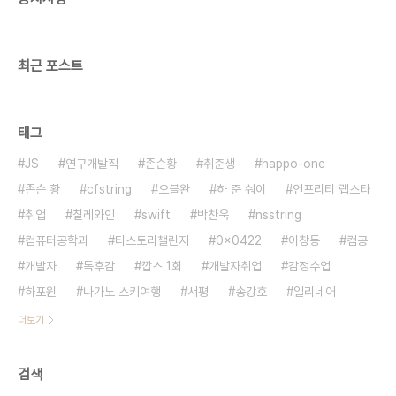
모델이었을 것이다. 그가좋아하는 여자, 돈, 권력 게
다가 배태곤은 막동이를 친밀하게 대해준다. 막동이
는 의..
최근 포스트
태그
JS
연구개발직
존슨황
취준생
happo-one
존슨 황
cfstring
오블완
하 준 숴이
언프리티 랩스타
취업
칠레와인
swift
박찬욱
nsstring
컴퓨터공학과
티스토리챌린지
0x0422
이창동
컴공
개발자
독후감
깝스 1회
개발자취업
감정수업
하포원
나가노 스키여행
서평
송강호
일리네어
더보기
검색