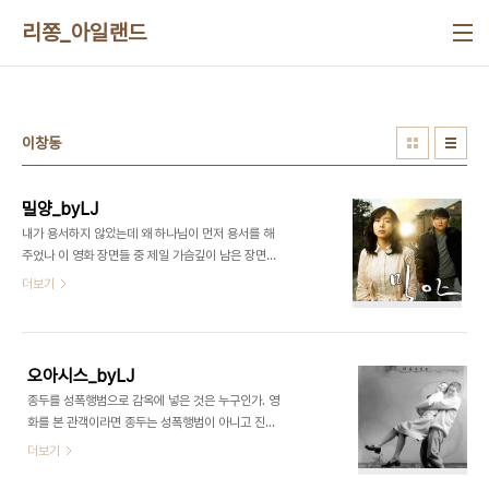
본문 바로가기
리쫑_아일랜드
이창동
밀양_byLJ
내가 용서하지 않았는데 왜 하나님이 먼저 용서를 해
주었나 이 영화 장면들 중 제일 가슴깊이 남은 장면이
제목처럼 전도연이 감옥에 찾아갔는데 유괴범이 이
더보기
미 하나님께 용서받았다고 말하는 장면이다. 나는 기
독교를 믿지 않으며 어떠한 종교도 갖고 있지 않다.
나약한 그녀가 기댈 곳은 유일한 구원자 예수라고 생
각했을 것이며 이 장면에서 그녀는 커다란 배신감을
오아시스_byLJ
선물받았을 것이다. 그녀는 처음부터 그를 용서할 생
종두를 성폭행범으로 감옥에 넣은 것은 누구인가. 영
각이 없었을 것이다. 다만 막연하게 기댈 수 있는 신
화를 본 관객이라면 종두는 성폭행범이 아니고 진정
이 그렇게 시켰기 때문에 그러한 행동을 했을 것이다.
으로 공주를 사랑했던 남자인 것을 알 것이다. 하지만
더보기
하지만 그 신은 너무도 공평한 나머지 범죄자마저 용
현실세계에서 이런 일이 일어났다면 종두는 영화 속
서해주고 말았다. 그녀에게 이 순간 신은 진실을 찾아
세상처럼 꼼짝못하고 성폭행범으로 몰려서 감옥살이