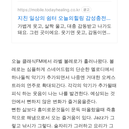
https://mobile.todayhealing.co.kr
광고
지친 일상의 쉼터 오늘의힐링 감성충전
하루 5분 힐링타임
가볍게 웃고, 살짝 울고, 대충 감동받고 나가도
돼요. 그런 곳이에요. 웃기면 웃고, 감동이면
울고, 아니면 그냥 눕고 가세요.
오늘 클래식FM에서 라벨 볼레로가 흘러나왔다. 볼
레로는 심플하게 스네어드럼의 단순한 멜로디에서
하나둘씩 악기가 추가되면서 나중엔 거대한 오케스
트라의 연주로 확대되간다. 각각의 악기가 추가될때
피식 하는 웃음이 나는 나를 발견한다. 예상되는 것
안에서 뻔하지 않은 변화가 즐거움을준다.
뻔한 삶보다 흥미로운것들이 문득 떠올랐을때 즉흥
적으로 해냄으로서 오는 즐거움이 있다. Jazz가 그
렇고 낚시가 그렇다. 술자리가 그러하고 요리가 그