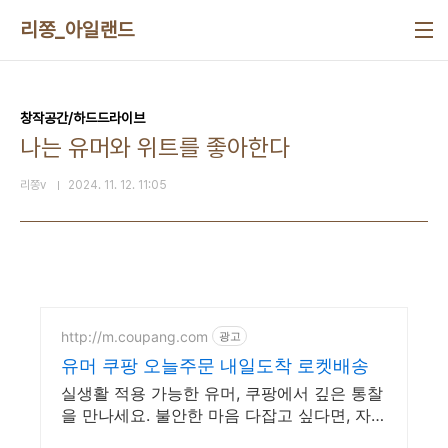
본문 바로가기
리쫑_아일랜드
창작공간/하드드라이브
나는 유머와 위트를 좋아한다
리쫑v
2024. 11. 12. 11:05
http://m.coupang.com
광고
유머 쿠팡 오늘주문 내일도착 로켓배송
실생활 적용 가능한 유머, 쿠팡에서 깊은 통찰
을 만나세요. 불안한 마음 다잡고 싶다면, 자기
계발 도서, 내면의 평온을 되찾으세요.