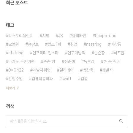
최근 포스트
태그
티스토리챌린지
서평
JS
칠레와인
happo-one
오블완
송강호
깝스 1회
취업
nsstring
이창동
cfstring
언프리티 랩스타
연구개발직
존슨황
하포원
나가노 스키여행
존슨 황
취준생
독후감
하 준 숴이
0x0422
개발자취업
일리네어
박찬욱
개발자
감정수업
컴퓨터공학과
swift
컴공
더보기
검색