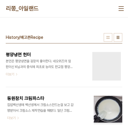
본문 바로가기
리쫑_아일랜드
History/배고픈Recipe
평양냉면 헌터
본인은 평양냉면을 굉장히 좋아한다. 네오위즈의 임
원이신 K님과의 중식에 최초로 능라도 판교점 평양
냉면을 접하고 맛에 반했으며바로 부모님께 이 맛을
더보기
전해줘야겠다는 생각이 들었다. 그 후로 서울 - 수도
권 평양냉면집을 하나하나 섭렵해 나가고 있으며 여
러곳의 평양냉면맛을 잊지 않고 기억하기 위해기록
을 남기기로 한다. 음.. Marked 지도를 하나 남기는
동원참치 크림파스타
게 좋겠다. ( 구글지도 marking 해서 올릴 예정 ) 일
집밥백선생에 백선생께서 크림소스만드는걸 보고 감
단 가본곳을 적어본다. 능라도 판교점 / 강남점 만포
명받아서 크림소스 제작연습을 해봤다. 일단 크림소
면옥 서현 AK플라자점 우래옥 강남점 평가옥 판교점
스를 만들기위해 '루' 가 필요한데 이는 기름+밀가루
더보기
정인면옥 여의도점 앞으로 갈 곳을 적어본다. 을밀대
를 볶아서 만드는 것으로 파악되었다. 따라서 내가갖
마포 본점 을지면옥 을지로본점 평래옥 을지로점 리
고있는 재료로 일단 테스트해봤다. 집밥백선생2에서