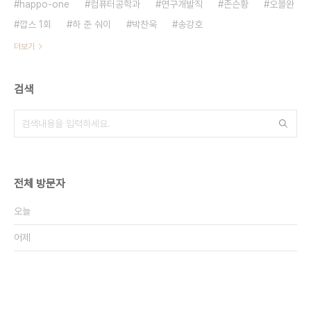
happo-one
컴퓨터공학과
연구개발직
존슨황
오블완
깝스 1회
하 준 숴이
박찬욱
송강호
더보기
검색
전체 방문자
오늘
어제