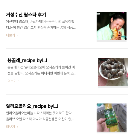
스트가 잡혔으니 표로 정리해본다. 상호 위치 / 본점
는 고기기름으로 이걸 만들었다. 돼지목살을 익히다
여부 평점 비고 능라도 판교점 5/5 평양냉면..
나온 기름에다가 밀가루를 투하해서 만들었다. 첫번
거성수산 랍스타 후기
째는 나도 비슷하게해봤는데 술취해서 만들어서 그
예전부터 랍스타, 바닷가재라는 놈은 나의 로망이었
런지 그냥 개똥망했다. 우유양이 적었던 것 같기도 하
다.돈이 있건 없건 그저 환상속 존재하는 꿈의 식품일
다. 두번째는 식용유에 만들어봤다.아.. 아무런 맛이
뿐, 나의 입가에는 접근할 생각조차 하지 않았었다.
더보기
안난다. 소금간했더니 그냥 소금짠맛만 나지 이게 크
그러던중 정글에법칙에서 병만족장님이 코코넛크랩
림소스같지가 않다. 세번째는 버터를 사서 만들었다.
인지 뭐시기를 잡아서 직화구이를 해드시는 굉.장.한.
3-1은 루를 만들었는데 덩어리져서 잘 안되었다. 그
장면을 여러차례 보여주셨다. 병만족장님의 저 늠름
래서 버림.3-2는 다시 검색을해서 버터를 굴리듯이
한 자태를 보라. 먹고싶지 아니한가? 그래서 알아봤
해서 하라..
봉골레_recipe byLJ
다...나도 랍스타가 먹고싶다. 그러던중 이름도 아름
봉골레 이건 알리오올리오에 모시조개가 들어간 버
다운 '거성수산'이란곳을 찾았다. 명수형의 냄새가 강
전을 말한다. 모시조개는 아니지만 이번에 동죽 조개
하게나는 거성수산에다가 전화로 주문을 넣어봤다.
가 생겨서 봉골레에 도전해보기로 한다. 이게 동죽조
더보기
가격은 그때그때 다른데
개다.소금물에 해감을해서 진흙이 빠지길 하루정도
http://blog.daum.net/tjfao8282?bz=blog
기다렸다. 해감이 다 된 뒤에는 벅벅문질러서 씻어준
여기가 거성수산 블로그다 들어가면 다 나온다.인천
다 마늘을 얇게썰어 둔다너무얇으면 약불에 올리브
연안부두에서 오는것으로 파악된다. 주문은 카카오
유와 합체할때도 쉽게 탈 수 있으니 적절한 두께를 찾
톡+전화로 했고, 어렵지..
알리오올리오_recipe byLJ
는건 당신의 능려크. 아까 말한대로 올리브유를 중불
알리오올리오는마늘 + 파스타라는 뜻이라고 한다.
에 댑혀놓고 마늘을 익혀 마늘향을 올리브유에 베이
올리브 오일 파스타 마니아 리쫑선생은 여친이 없으
도록 한다 마늘이 적당히 익었다 싶으면 조개를 넣고
니 노리타에 갈 생각은 접고 직접 알리오올리오를 만
더보기
익혀준다.근데 그냥넣으면 좀 비릴지도 모른다. 동생
들기로 했다. 일반적인 파스타 면이다 뒷면에 10분삶
이 사온건지 누가 가져온건지 모르지만집에 사케가