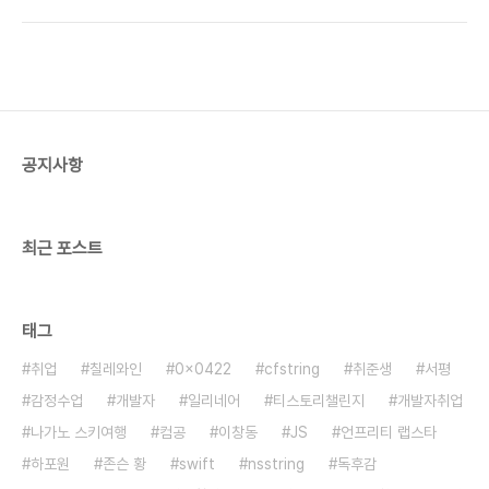
으라고 써있다 팔팔팔 라제쉬 쿠스라팔팔팔리처럼
있으니 그냥 넣어본다. 보통은 청주를 넣는다고하는
팔팔팔 끓는물에 면을 익혀준다 본인은 신라면도 꼬
데 뭐 알콜부어서 비린맛만 좀 빠지면 되는거 아니겠
들꼬들, 밥도 꼬들꼬들을 선호하니 약 1분 익혀준다
어? 면은 9분간 삶는..
이 병은 포도씨유 병인데 엑스트라버진 올리브유를
담아두었다.그래서 상표를 가렸다 내사랑 엑스트롸
벌진 팬에 올리보일을 두른다 여기다 옆으로 얇게썰
은 마늘을 익혀준다 - 약한불에 오래오래 익혀야 마
공지사항
늘향이 살아난다 면이 다익으면 물을버리고 올리브
오일을 둘러 불지않게 둔다 소면처럼 찬물붓는거 아
니다 마늘이 어느정도 익으면 같이넣고 마늘향이 잘
베어나도록 볶는다 얼추 완성되..
최근 포스트
태그
취업
칠레와인
0x0422
cfstring
취준생
서평
감정수업
개발자
일리네어
티스토리챌린지
개발자취업
나가노 스키여행
컴공
이창동
JS
언프리티 랩스타
하포원
존슨 황
swift
nsstring
독후감