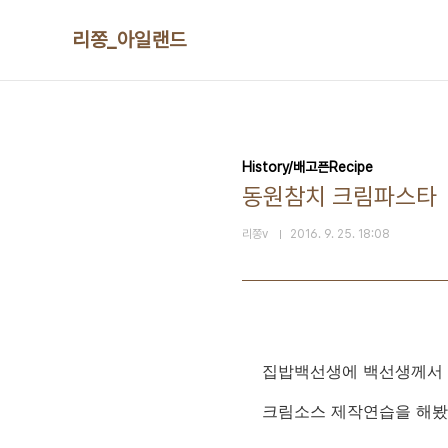
본문 바로가기
리쫑_아일랜드
History/배고픈Recipe
동원참치 크림파스타
리쫑v
2016. 9. 25. 18:08
집밥백선생에 백선생께서
크림소스 제작연습을 해봤