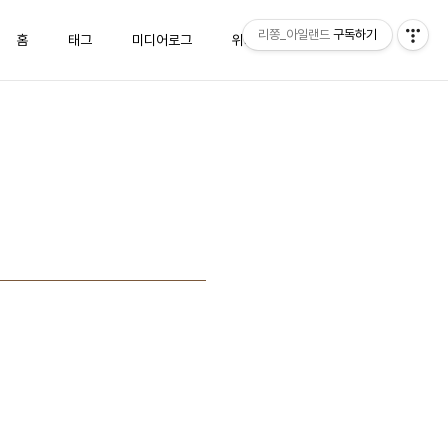
리쫑_아일랜드
구독하기
홈
태그
미디어로그
위치로그
방명록