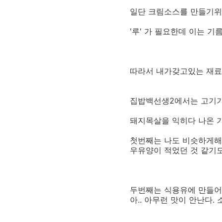
일단 크림소스를 만들기
'루' 가 필요한데 이는 
따라서 내가갖고있는 재료
집밥백선생2에서는 고기기
돼지목살을 익히다 나온 
첫번째는 나도 비슷하게해
우유양이 적었던 것 같기도
두번째는 식용유에 만들어
아.. 아무런 맛이 안난다