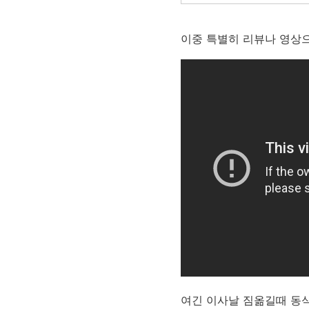
이중 특별히 리뷰나 영상으
여긴 이사날 짐옮길때 동