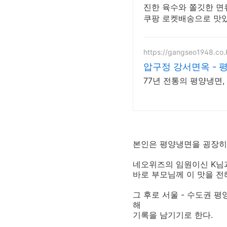
진한 육수와 쫄깃한 면
쿠팡 로켓배송으로 맛있
https://gangseo1948.co.
압구정 강서면옥 - 
77년 전통의 평양냉면
본인은 평양냉면을 굉장히
네오위즈의 임원이신 K님
바로 부모님께 이 맛을 
그 후로 서울 - 수도권 
해
기록을 남기기로 한다.