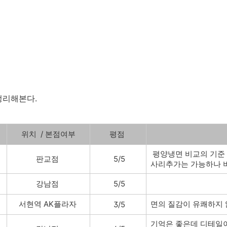
정리해본다.
위치 / 본점여부
평점
평양냉면 비교의 기준
판교점
5/5
사리추가는 가능하나 
강남점
5/5
서현역 AK플라자
면의 질감이 유쾌하지
3/5
기억은 좋은데 디테일이