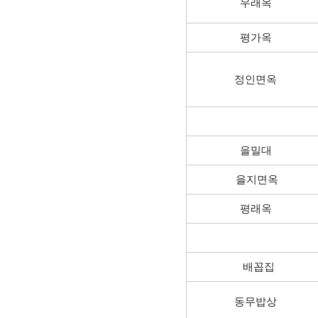
우래옥
평가옥
정인면옥
을밀대
을지면옥
평래옥
배꼽집
동무밥상