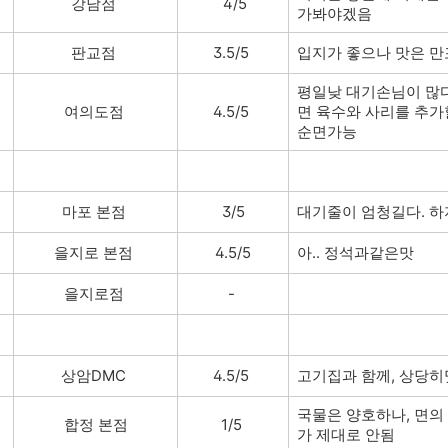
강남점
4/5
가봐야겠음
판교점
3.5/5
입지가 좋으나 맛은 
평일낮 대기손님이 많
여의도점
4.5/5
면 육수와 사리를 추가할
순면가능
마포 본점
3/5
대기줄이 엄청길다. 
을지로 본점
4.5/5
아.. 정석과같은맛
을지로점
-
상암DMC
4.5/5
고기집과 함께, 상당
국물은 양호하나, 면의
합정 본점
1/5
가 제대로 안됨