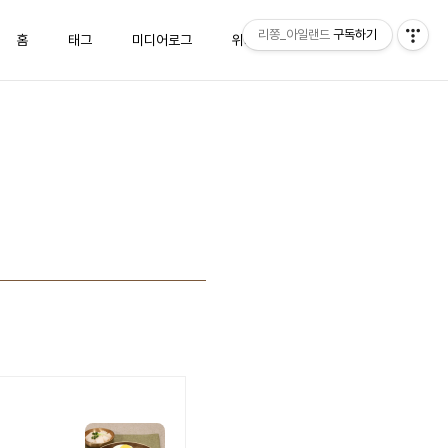
리쫑_아일랜드
구독하기
홈
태그
미디어로그
위치로그
방명록