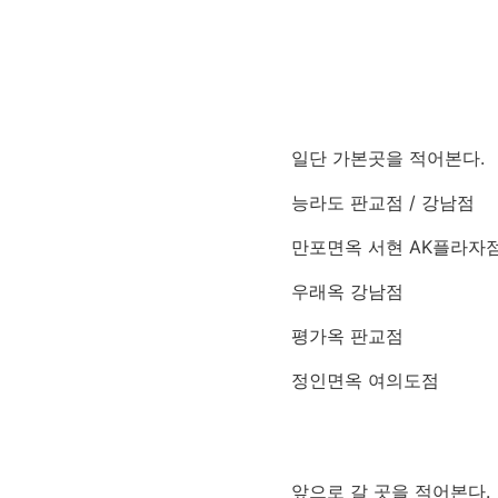
일단 가본곳을 적어본다.
능라도 판교점 / 강남점
만포면옥 서현 AK플라자
우래옥 강남점
평가옥 판교점
정인면옥 여의도점
앞으로 갈 곳을 적어본다.