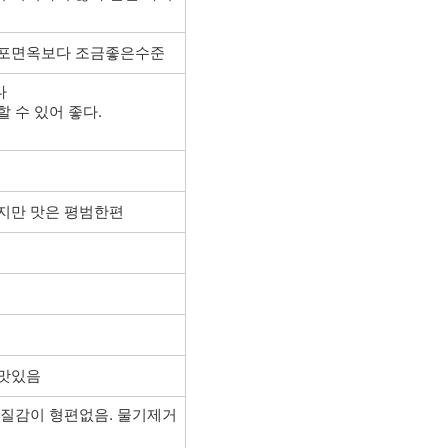
만포면옥보다 조금좋은수준
다
 수 있어 좋다.
하지만 맛은 평범한편
히맛있음
 질감이 형편없음. 물기제거