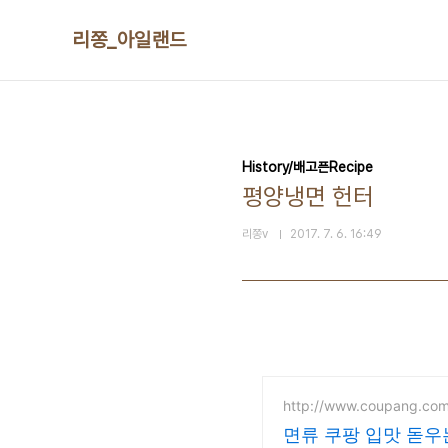
본문 바로가기
리쫑_아일랜드
History/배고픈Recipe
평양냉면 헌터
리쫑v
2017. 7. 6. 16:49
http://www.coupang.co
면류 쿠팡 입맛 돋우