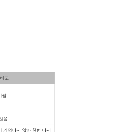
비고
비쌈
 않음
 기억나지 않아 한번 다시