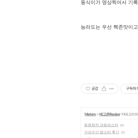
동식이가 영상찍어서 기록
능라도는 우선 핵존맛이고,
공감
구독하
'
History
>
배고픈Recipe
' 카테고리의
동원참치 크림파스타
(0)
거성수산 랍스타 후기
(2)