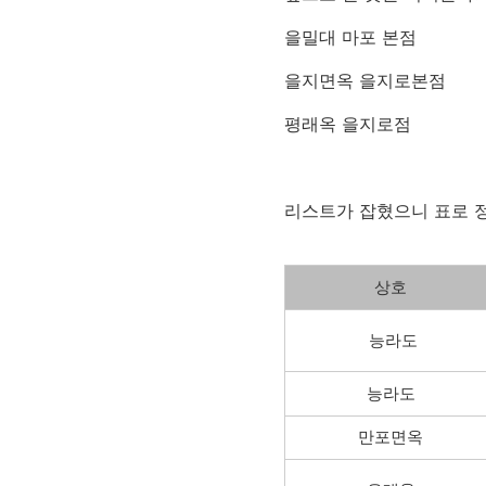
을밀대 마포 본점
을지면옥 을지로본점
평래옥 을지로점
리스트가 잡혔으니 표로 
상호
능라도
능라도
만포면옥