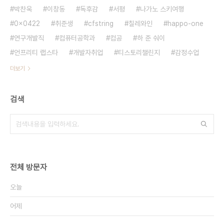
박찬욱
이창동
독후감
서평
나가노 스키여행
0x0422
취준생
cfstring
칠레와인
happo-one
연구개발직
컴퓨터공학과
컴공
하 준 숴이
언프리티 랩스타
개발자취업
티스토리챌린지
감정수업
더보기
검색
전체 방문자
오늘
어제