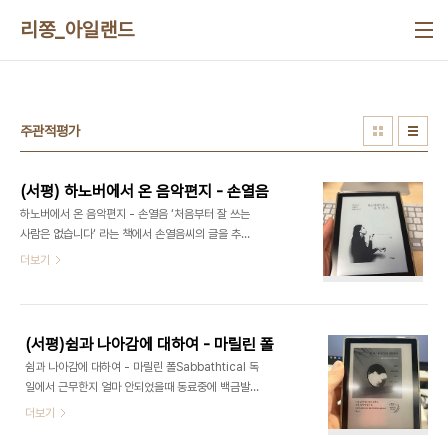
본문 바로가기
리쫑_아일랜드
주관적평가
(서평) 하노버에서 온 음악편지 - 손열음
하노버에서 온 음악편지 - 손열음 ‘처음부터 잘 쓰는
사람은 없습니다‘ 라는 책에서 손열음씨의 글을 추천
해서 이 책을 알게됐다. 리듬을 알기위해 틈날때마다
더보기
박자를 쪼갰다는 간단한 이야기를 맛있게 풀어내는
그의 문단이 마음에 들어서 서재에 담았다. 그러고보
니 이 사람을 잘 안다고 생각했지만, TV예술무대 진
행을 한다는것과 어디선가 들은 염문설을 들은것 외
(서평)쉼과 나아감에 대하여 - 마릴린 폴
에는 아는바가 별로 없었다. 내가 무언가 잊은게 있는
쉼과 나아감에 대하여 - 마릴린 폴Sabbathtical 독
지 싶어서 Youtube에서 검색해 썸네일들을 둘러봤
일에서 근무한지 얼마 안되었을때 동료중에 백금발
는데, 이유는모르겠지만 노란색 드레스 외에는 기억
머리의 덴마크에서 온 Roosa라는 친구가 있었다.
더보기
나는게 없었다. 차이코프스키 콩쿨때 실황을 짧게 들
앤디 언제 시간되냐고 묻길래 가능한 타임슬롯을 회
어봤는데, 강렬하다. 다음 술먹고나서 들어봐야지.음
신했더니, Roosa’s farewell lunch라는 제목의