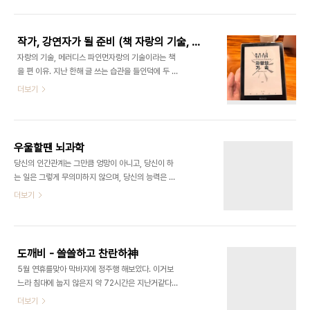
제시해주는 사람은 없다. 주변에 글밥으로 먹고사는
인다. 가능하다면 일과 놀기는 구분하는게 어떨까?글
사람이 없어서 물어볼 사람도 없을 뿐더러 글쓰기는
이 너무 잘 읽힌다작년부터 읽어왔던 글중에 제일 술
애초에 혼자하는 작업인 까닭이다. 그래서 글쓰기 관
술 잘 읽혀..
작가, 강연자가 될 준비 (책 자랑의 기술, 독후감)
련 책들은 제목만으로 큰 위로가 된다. 왕도는 없다.
자랑의 기술, 메러디스 파인먼자랑의 기술이라는 책
처음부터 잘 쓰는 사람은 없습니다.실전 스킬 다독,
을 편 이유. 지난 한해 글 쓰는 습관을 들인덕에 두 편
다작, 다상량 세가지 원칙을 지키며 꾸준함을 유지하
의 브런치북을 완성할 수 있었다. 그덕에 올해는 멋진
더보기
는것만이 ‘정도’임을 다시한번 확인할 수 있었다. 다
제안을 두 가지나 받았다. 내 책을 출간하고싶다는 출
만 실전 스킬 들을 몇가지를 얻었다. ‘I
간제안과, 내 글의 주된 예상독자인 서비스기획자 혹
Remember’라는 주문, ’나는 기억한다’ 라고 출발
은 PM들을 대상으로한 Bootcamp에서 특강을 맡
하는 마법의 문장은 개인의 경험으로부터 출발해 독
아달라는 제안이다. 이 제안들을 수락하고 성공적으
자에..
우울할땐 뇌과학
로 해 내면 멋진 자랑거리라는 생각이 들었다. 해내는
당신의 인간관계는 그만큼 엉망이 아니고, 당신이 하
과정중에도 꾸준히 내 삶의 자랑거리를 녹여내야 한
는 일은 그렇게 무의미하지 않으며, 당신의 능력은 당
다는 생각도 들었다. 그렇지만 많은 이책의 독자들처
신 생각보다 훨씬 뛰어나다. , 앨릭스 코브 긴 휴식을
더보기
럼 나도 ‘조용한 실력자’ 부류에 속한다. 다른사람 칭
맞이하며, 긴 휴식을 처음 맞이한다는것을 깨닫고 방
찬은 꽤 잘 해낸다고 자부하지만 내 칭찬을 듣는건 나
황할때 이 책을 만났다. 우울할 땐 뇌과학. 사건이 발
에게 곤욕이다. 그러니 스스로 자랑하는일은 기름칠
생했을때 이를 한걸음 떨어져서 바라보는건 의미있
하지 않은 오래된 자전거처럼 삐그덕거린다.자랑하..
는 접근이다. 너무 가까이서 보면 안 보이는 것들이
도깨비 - 쓸쓸하고 찬란하神
있기 때문이다. 우울감을 현상으로 바라보고 이해시
5월 연휴를맞아 막바지에 정주행 해보았다. 이거보
켜준 이 책의 글들은 치료제로서 기능했다. 위에 인용
느라 침대에 눕지 않은지 약 72시간은 지난거같다.
한 문장은 뇌과학을 근거로 나의 판단을 파헤치며 실
생각보다 매력적인 김고은의 연기와 남자는머리빨
더보기
질적인 위로를 한다. 그렇구나 나 꽤 괜찮을지도? 유