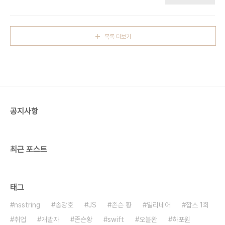
이동욱 공유의 비쥬얼에 훅가버린 상태에서 유인나
튜버 흑자는 자존감이 지나치게 높은 문제있는 사람
를 끼얹으니 사람들이 현혹되는건 시간문제인 그런
으로부터 강해지는 방법을 배운다고 한다. 그의 행동
말도안되는 치트키 드라마였다. 내용구성도 뭐 볼만
처럼 나도 나를 보호하는 방벽을 세우겠다. 다만 문
했다 그중 재밌었던건. 인간은 총 네번 삶을 사는데
도..
목록 더보기
첫번째는 씨를 뿌리는 생. 두번째는 뿌린씨에 물을 주
는 생. 세번째는 물준씨를 수확하는 생. 네번째는 수
확한것들을 쓰는 생. 다른거보다 이게 나에게 신선하
게 다가왔다. 나는 몇번째 생일까? 이렇게나 나약하
고 성장이 더딘걸 보면 첫번째 생이 아닐지 미루어 짐
작해본다. 나름 재밌었음 리쫑별점 4/5
공지사항
최근 포스트
태그
nsstring
송강호
JS
존슨 황
일리네어
깝스 1회
취업
개발자
존슨황
swift
오블완
하포원