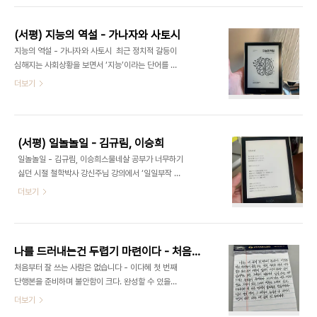
악가의 삶 십년넘게 아마추어 연주자로 지내며 프로
모임요청이 왔다. 직접 묻지는 못하고 로사 어디 가?
연주자선생님들을 동경하며 지냈다. 독일에서 지내
퇴사하는거야? 라고 주변 동료들에게 물으니
는 1년동..
(서평) 지능의 역설 - 가나자와 사토시
“She’ll have sabbastical”라고 했다. 사바스띠
지능의 역설 - 가나자와 사토시 최근 정치적 갈등이
까? 하며 못알아듣고 스펠을 물어 검색해보니 “안식
심해지는 사회상황을 보면서 ‘지능’이라는 단어를 자
년” 이라는 단어가 나왔다. 왜 나는 sabbastical이
주쓰는 나를 발견했다. 누군가 처한 상황에 대한 공감
더보기
라는 단어를 몰랐을까? 잠시 생각해보니, 우리한테는
없이 본인의 이득만을 위해 고군분투하는 자들을 보
그런게 없거든! 왜 유대교, 유대인들에게만 지난해 긴
면서 불쾌감을 느꼈다. 공감해주는 능력은 정서’지
휴식을 경험하면서, 쉬는건 어떻게 해야하는건지 많
능’에 의존한다는 이야기를 어디에선가 들었다. 세월
이 고민했다. 처음 ..
호에서 수백명의 사람이 목숨을 잃어도, 이태원에서
(서평) 일놀놀일 - 김규림, 이승희
또래 친구들 수십명이 사고를 당해도 같이 슬픔을 나
일놀놀일 - 김규림, 이승희스물네살 공부가 너무하기
누기보다 본인 살 길을 찾기위해 분투하는 자들을 보
싫던 시절 철학박사 강신주님 강의에서 ‘일일부작 일
며 나는 분노감이 들었다. 그들은 나와 다른 생각을
일불식’이라는 문장을 들었다. 일하지않으면 먹지도
더보기
가진 자들이라고 그럴수 도 있다고 외면했지만 사실
말라는 백장스님의 가르침을 담은 말이다. 노동의 가
많이 슬펐다. 그런 생각을 가진 사람이 내 주변에 나
치는 숭고하며 남을위해 해야할 일들을 매일 행동에
타났을땐 일면식 없는 정치인들이 그랬을때보다 몇
옮기며 살라는 말로 기억한다. 그래서 나에게 일은 놀
배는 더 슬펐다. 대학생 시절 언제쯤 아이를 갖는게
기와 구분되어있고, 즐거움과도 결을 같이하지 않는
좋을..
나를 드러내는건 두렵기 마련이다 - 처음부터 잘 쓰는 사람은 없습니다 독후감
다. 왜냐하면, 즐거움은 일이 끝나고 찾아야 하는 가
처음부터 잘 쓰는 사람은 없습니다 - 이다혜 첫 번째
치이니까. 그런데 본인이 좋아하는걸 업으로 삼고있
단행본을 준비하며 불안함이 크다. 완성할 수 있을
는 두 저자는 일이 곧 놀기라고 한다. 존중하지만 본
까? 독자들이 읽어줄까? 비판의 대상이 될 만한 부분
더보기
문 내용 중 본인이 상담받았던 이야기를 언급하며 일
은 없을까? 걱정이 많아도 위로를 건내거나 해답을
외에 다른데서 즐거움을 얻지 못한다는 말이 마음쓰