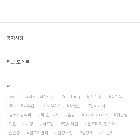
공지사항
최근 포스트
태그
swift
티스토리챌린지
cfstring
존슨 황
박찬욱
JS
독후감
0x0422
오블완
일리네어
컴퓨터공학과
하 준 숴이
컴공
happo-one
취준생
취업
서평
하포원
칠레와인
언프리티 랩스타
존슨황
연구개발직
감정수업
송강호
개발자