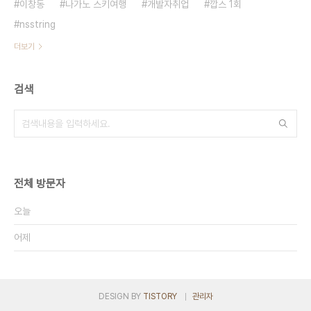
이창동
나가노 스키여행
개발자취업
깝스 1회
nsstring
더보기
검색
전체 방문자
오늘
어제
DESIGN BY
TISTORY
관리자