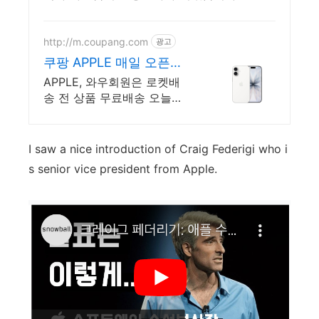
http://m.coupang.com
광고
쿠팡 APPLE 매일 오픈되
는 와우회원 특가
APPLE, 와우회원은 로켓배
송 전 상품 무료배송 오늘주
문 내일도착! 꼭 필요한 제품
은 쿠팡에서 더 저렴하게, 로
켓배송으로 더 빠르게!
I saw a nice introduction of Craig Federigi who i
s senior vice president from Apple.