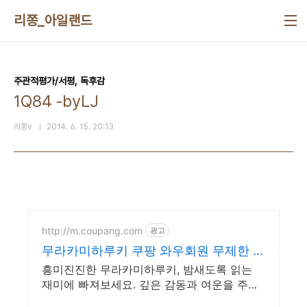
본문 바로가기
리쫑_아일랜드
주관적평가/서평, 독후감
1Q84 -byLJ
리쫑v
2014. 6. 15. 20:13
http://m.coupang.com
광고
무라카미하루키 쿠팡 와우회원 무제한 무
료배송
흥미진진한 무라카미하루키, 밤새도록 읽는
재미에 빠져보세요. 깊은 감동과 여운을 주는
소설책, 쿠팡에서 찾아보세요.