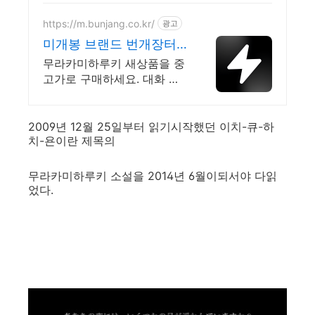
https://m.bunjang.co.kr/
광고
미개봉 브랜드 번개장터
국내 최대 브랜드 중고거
무라카미하루키 새상품을 중
래
고가로 구매하세요. 대화 없
는 안전결제로 간편하게! 전
국 각지에서 올라오는 전국
구 최다 상품 매일 10만 개
2009년 12월 25일부터 읽기시작했던 이치-큐-하
치-욘이란 제목의
이상의 신규 상품 업로드
무라카미하루키 소설을 2014년 6월이되서야 다읽
었다.