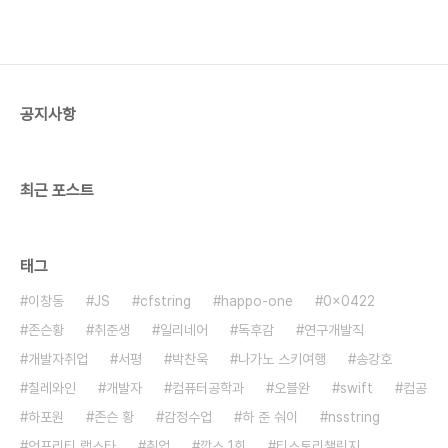
공지사항
최근 포스트
태그
이창동
JS
cfstring
happo-one
0x0422
존슨황
취준생
일리네어
독후감
연구개발직
개발자취업
서평
박찬욱
나가노 스키여행
송강호
칠레와인
개발자
컴퓨터공학과
오블완
swift
컴공
하포원
존슨 황
감정수업
하 준 숴이
nsstring
언프리티 랩스타
취업
깝스 1회
티스토리챌린지