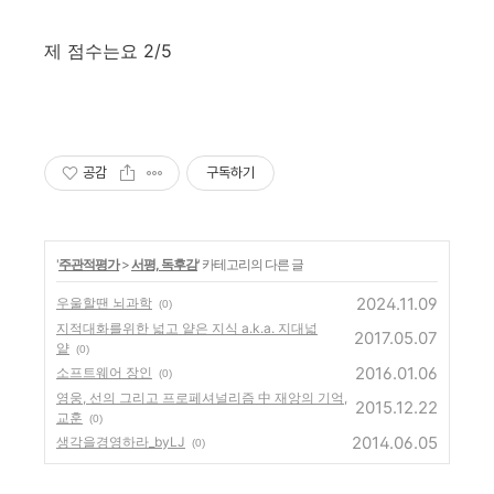
제 점수는요 2/5
공감
구독하기
'
주관적평가
>
서평, 독후감
' 카테고리의 다른 글
2024.11.09
우울할땐 뇌과학
(0)
지적대화를위한 넓고 얕은 지식 a.k.a. 지대넓
2017.05.07
얕
(0)
2016.01.06
소프트웨어 장인
(0)
영웅, 선의 그리고 프로페셔널리즘 中 재앙의 기억,
2015.12.22
교훈
(0)
2014.06.05
생각을경영하라_byLJ
(0)