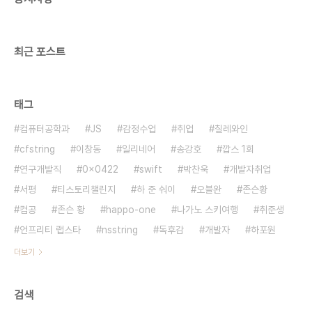
최근 포스트
태그
컴퓨터공학과
JS
감정수업
취업
칠레와인
cfstring
이창동
일리네어
송강호
깝스 1회
연구개발직
0x0422
swift
박찬욱
개발자취업
서평
티스토리챌린지
하 준 숴이
오블완
존슨황
컴공
존슨 황
happo-one
나가노 스키여행
취준생
언프리티 랩스타
nsstring
독후감
개발자
하포원
더보기
검색