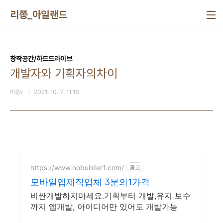
본문 바로가기
리쫑_아일랜드
창작공간/하드드라이브
개발자와 기획자의차이
리쫑v
2021. 10. 7. 11:18
https://www.nobuilder1.com/
광고
모바일앱제작업체 3분의1가격
비싼개발하지마세요.기획부터 개발,유지 보수
까지 앱개발, 아이디어만 있어도 개발가능