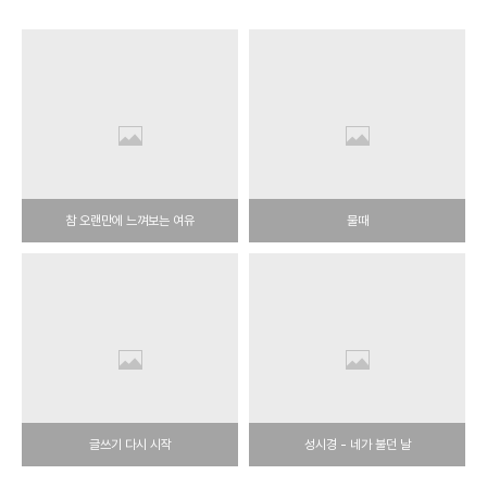
참 오랜만에 느껴보는 여유
물때
글쓰기 다시 시작
성시경 - 네가 불던 날