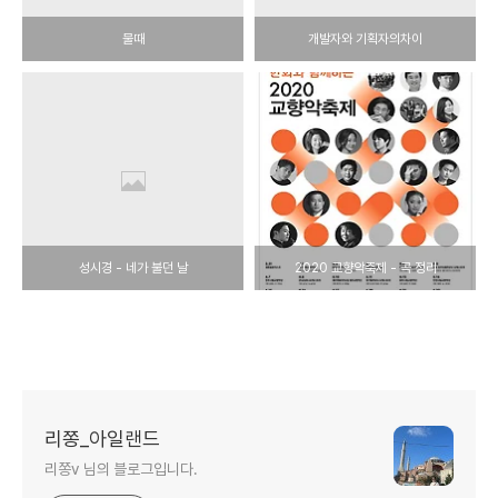
물때
개발자와 기획자의차이
성시경 - 네가 불던 날
2020 교향악축제 - 곡 정리
리쫑_아일랜드
리쫑v 님의 블로그입니다.