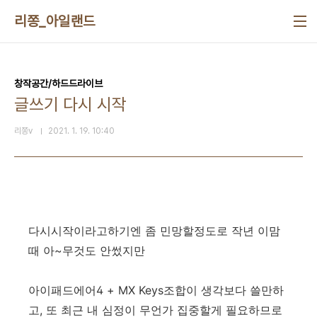
본문 바로가기
리쫑_아일랜드
창작공간/하드드라이브
글쓰기 다시 시작
리쫑v
2021. 1. 19. 10:40
다시시작이라고하기엔 좀 민망할정도로 작년 이맘
때 아~무것도 안썼지만
아이패드에어4 + MX Keys조합이 생각보다 쓸만하
고, 또 최근 내 심정이 무언가 집중할게 필요하므로