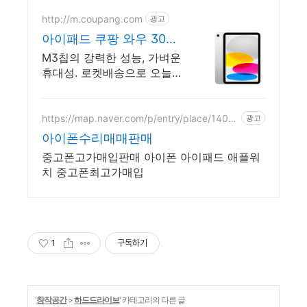
http://m.coupang.com
광고
아이패드 쿠팡 와우 30일
반품
M3칩의 강력한 성능, 가벼운
휴대성. 로켓배송으로 오늘
주문하고 내일 받으세요! 부
드러운 멀티태스킹, 야외 시
인성! 학습부터 엔터까지 모
https://map.naver.com/p/entry/place/1405
광고
421424
두가 즐길 패드.
아이폰수리매매판매
중고폰고가매입판매 아이폰 아이패드 애플워
치 중고폰최고가매입
1
구독하기
'
창작공간
>
하드드라이브
' 카테고리의 다른 글