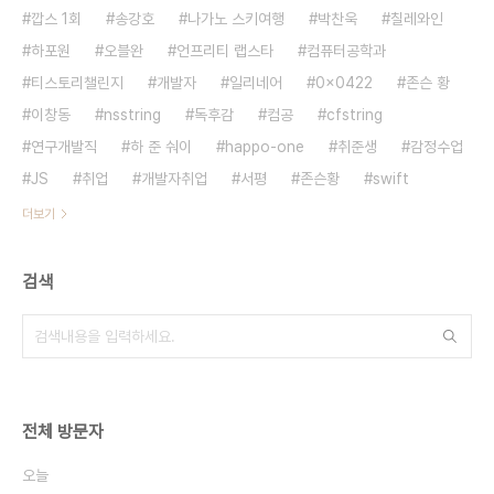
깝스 1회
송강호
나가노 스키여행
박찬욱
칠레와인
하포원
오블완
언프리티 랩스타
컴퓨터공학과
티스토리챌린지
개발자
일리네어
0x0422
존슨 황
이창동
nsstring
독후감
컴공
cfstring
연구개발직
하 준 숴이
happo-one
취준생
감정수업
JS
취업
개발자취업
서평
존슨황
swift
더보기
검색
전체 방문자
오늘