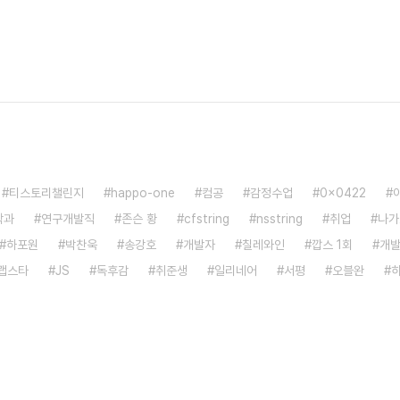
티스토리챌린지
happo-one
컴공
감정수업
0x0422
학과
연구개발직
존슨 황
cfstring
nsstring
취업
나가
하포원
박찬욱
송강호
개발자
칠레와인
깝스 1회
개
랩스타
JS
독후감
취준생
일리네어
서평
오블완
하