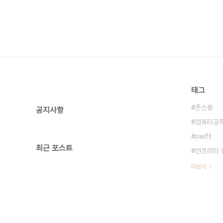
태그
존슨황
공지사항
컴퓨터공
swift
최근 포스트
언프리티 
더보기