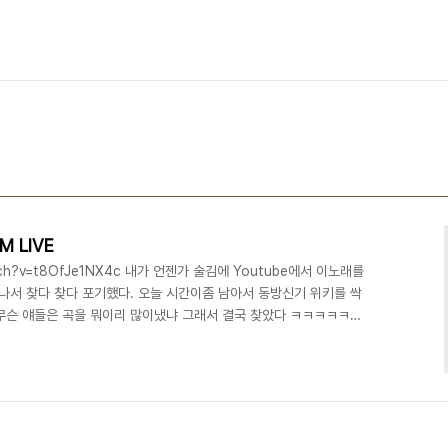
M LIVE
watch?v=t8OfJe1NX4c 내가 언젠가 술김에 Youtube에서 이노래를
서 찾다 찾다 포기했다. 오늘 시간이좀 남아서 동방신기 위키를 싹
무슨 얘들은 곡을 뭐이리 많이냈냐 그래서 결국 찾았다 ㅋㅋㅋㅋㅋㅋ
 하지만 진짜 멋이 뿜뿜 근데 이게 아닌거같다. 이거다 다시올림