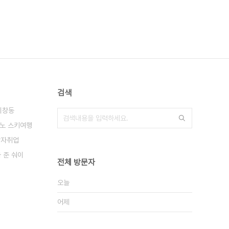
검색
이창동
노 스키여행
발자취업
 준 숴이
전체 방문자
오늘
어제