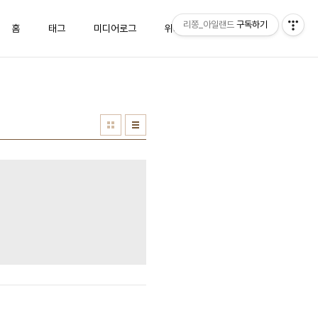
리쫑_아일랜드
구독하기
홈
태그
미디어로그
위치로그
방명록