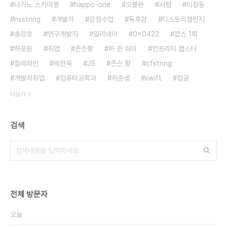
나가노 스키여행
happo-one
오블완
서평
이창동
nsstring
개발자
감정수업
독후감
티스토리챌린지
송강호
연구개발직
일리네어
0x0422
깝스 1회
하포원
취업
존슨황
하 준 숴이
언프리티 랩스타
칠레와인
박찬욱
JS
존슨 황
cfstring
개발자취업
컴퓨터공학과
취준생
swift
컴공
더보기
검색
전체 방문자
오늘