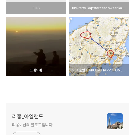
EOS
unPretty Rapstar feat.sweetRap귀요미
모래시계.
도쿄 출발 HAKUBA HAPPO-ONE 여행기 (1)
리쫑_아일랜드
리쫑v 님의 블로그입니다.