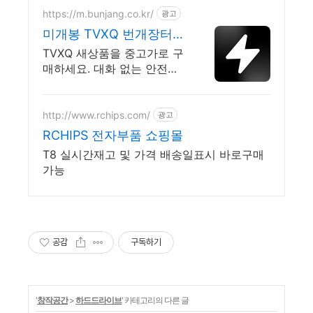
https://m.bunjang.co.kr/
광고
미개봉 TVXQ 번개장터
국내 최대 브랜드 중고거
TVXQ 새상품을 중고가로 구
래
매하세요. 대화 없는 안전결
제로 간편하게! 전국 각지에
서 올라오는 전국구 최다 상
품 매일 10만 개 이상의 신규
http://www.rchips.com/
광고
상품 업로드
RCHIPS 전자부품 쇼핑몰
T8 실시간재고 및 가격 배송일표시 바로구매
가능
공감
구독하기
'
창작공간
>
하드드라이브
' 카테고리의 다른 글