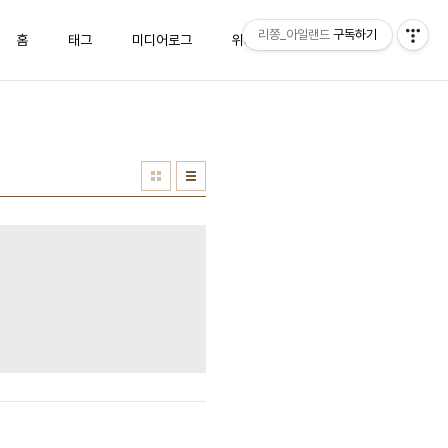
리쫑_아일랜드
구독하기
홈
태그
미디어로그
위치로그
방명록