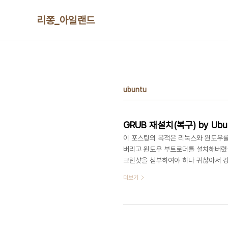
본문 바로가기
리쫑_아일랜드
ubuntu
GRUB 재설치(복구) by Ubun
이 포스팅의 목적은 리눅스와 윈도우
버리고 윈도우 부트로더를 설치해버렸을
크린샷을 첨부하여야 하나 귀찮아서 걍 둔
느 파티션에 리눅스가 설치되었는지 확인한다.
더보기
sda#mount /dev/sda6 sda -
#mount -t proc none sda/proc#
/dev/sda 4.재부팅하면 ..