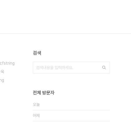
검색
cfstring
찬욱
ing
전체 방문자
오늘
어제