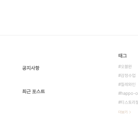
태그
오블완
공지사항
감정수업
칠레와인
최근 포스트
happo-o
티스토리
더보기