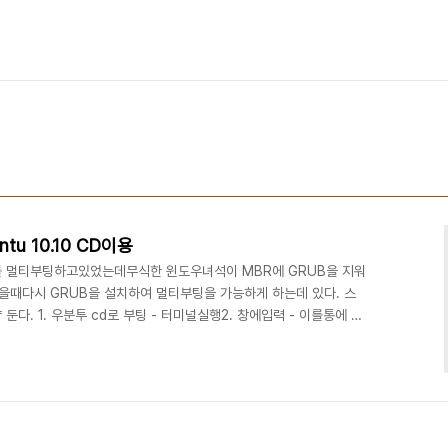
tu 10.10 CD이용
를 멀티부팅하고있었는데무식한 윈도우녀석이 MBR에 GRUB을 지워
때다시 GRUB을 설치하여 멀티부팅을 가능하게 하는데 있다. 스
다. 1. 우분투 cd로 부팅 - 터미널실행2. 창에입력 - 이를통에 어
$ sudo fdisk -l 3. 창에입력$sudo -i#mkdir
-----------sda옆에 숫자는 당신 컴퓨터 리눅스 설치된 파티션 번호
mount -o bind /dev sda/dev#chroot sda#grub-install