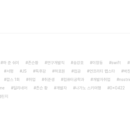
하 준 숴이
존슨황
연구개발직
송강호
이창동
swift
서평
JS
독후감
하포원
컴공
언프리티 랩스타
박
깝스 1회
취업
취준생
컴퓨터공학과
개발자취업
nsstr
ne
일리네어
존슨 황
개발자
나가노 스키여행
0x0422
챌린지