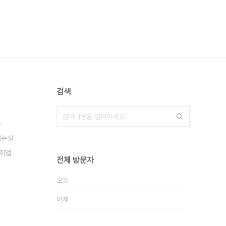
검색
e
취준생
취업
전체 방문자
오늘
어제