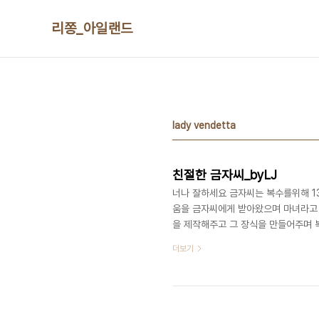
본문 바로가기
리쫑_아일랜드
lady vendetta
친절한 금자씨_byLJ
너나 잘하세요 금자씨는 복수를위해 1
움을 금자씨에게 받아왔으며 마녀라고 
을 제작해주고 그 장식을 만들어주며 
한 복수는 아이러니하게도 성직자를 자
더보기
부를 건내주는 전도사에게 “너나 잘 하
커피를 망설임없이 바닥에 버려버리는 
을 하게 만든다. 묶여있는 백선생이 이