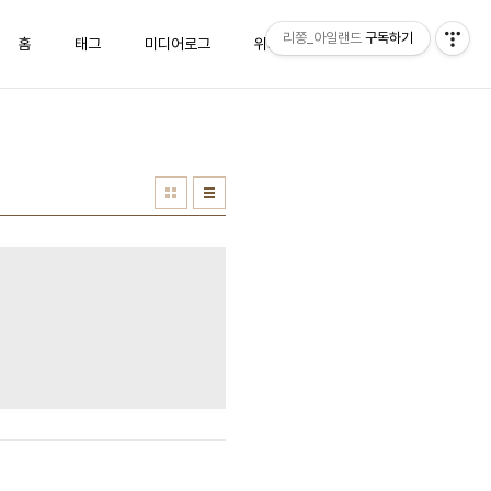
리쫑_아일랜드
구독하기
홈
태그
미디어로그
위치로그
방명록