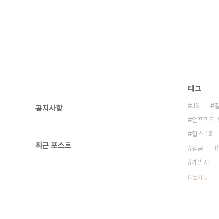
태그
JS
공지사항
언프리티 
깝스 1회
최근 포스트
컴공
개발자
더보기