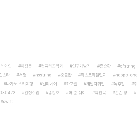
칠레와인
이창동
컴퓨터공학과
연구개발직
존슨황
cfstring
랩스타
서평
nsstring
오블완
티스토리챌린지
happo-on
나가노 스키여행
일리네어
하포원
개발자취업
독후감
0x0422
감정수업
송강호
하 준 숴이
박찬욱
존슨 황
swift