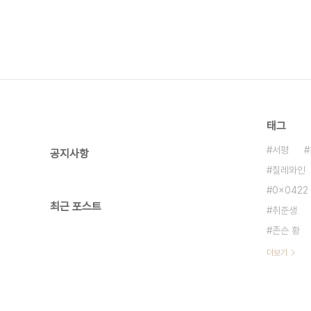
태그
서평
공지사항
칠레와인
0x0422
최근 포스트
취준생
존슨 황
더보기