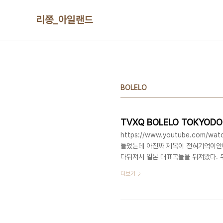
본문 바로가기
리쫑_아일랜드
BOLELO
TVXQ BOLELO TOKYODO
https://www.youtube.com/
들었는데 아진짜 제목이 전혀기억이안나
다뒤져서 일본 대표곡들을 뒤져봤다. 
ㅋㅋㅋㅋㅋㅋㅋㅋㅋㅋㅋ아이돌이라고하긴
더보기