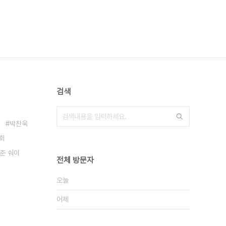
검색
박찬욱
1회
 준 숴이
전체 방문자
오늘
어제