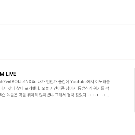
M LIVE
watch?v=t8OfJe1NX4c 내가 언젠가 술김에 Youtube에서 이노래를
서 찾다 찾다 포기했다. 오늘 시간이좀 남아서 동방신기 위키를 싹
무슨 얘들은 곡을 뭐이리 많이냈냐 그래서 결국 찾았다 ㅋㅋㅋㅋㅋㅋ
 하지만 진짜 멋이 뿜뿜 근데 이게 아닌거같다. 이거다 다시올림