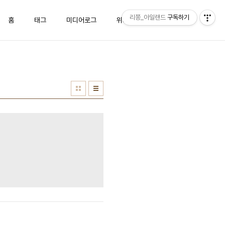
리쫑_아일랜드
구독하기
홈
태그
미디어로그
위치로그
방명록