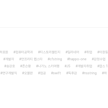
하포원
컴퓨터공학과
티스토리챌린지
일리네어
취업
이창동
개발자
언프리티 랩스타
cfstring
happo-one
감정수업
송강호
존슨황
나가노 스키여행
JS
개발자취업
깝스 
연구개발직
오블완
컴공
swift
독후감
nsstring
하