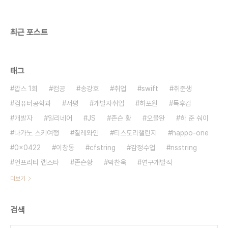
여기가 거성수산 블로그다 들어가면 다 나온다.인천
연안부두에서 오는것으로 파악된다. 주문은 카카오
톡+전화로 했고, 어렵지..
최근 포스트
태그
깝스 1회
컴공
송강호
취업
swift
취준생
컴퓨터공학과
서평
개발자취업
하포원
독후감
개발자
일리네어
JS
존슨 황
오블완
하 준 숴이
나가노 스키여행
칠레와인
티스토리챌린지
happo-one
0x0422
이창동
cfstring
감정수업
nsstring
언프리티 랩스타
존슨황
박찬욱
연구개발직
더보기
검색