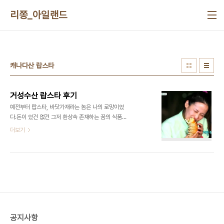
본문 바로가기
리쫑_아일랜드
캐나다산 랍스타
거성수산 랍스타 후기
예전부터 랍스타, 바닷가재라는 놈은 나의 로망이었
다.돈이 있건 없건 그저 환상속 존재하는 꿈의 식품일
뿐, 나의 입가에는 접근할 생각조차 하지 않았었다.
더보기
그러던중 정글에법칙에서 병만족장님이 코코넛크랩
인지 뭐시기를 잡아서 직화구이를 해드시는 굉.장.한.
장면을 여러차례 보여주셨다. 병만족장님의 저 늠름
한 자태를 보라. 먹고싶지 아니한가? 그래서 알아봤
다...나도 랍스타가 먹고싶다. 그러던중 이름도 아름
다운 '거성수산'이란곳을 찾았다. 명수형의 냄새가 강
하게나는 거성수산에다가 전화로 주문을 넣어봤다.
가격은 그때그때 다른데
공지사항
http://blog.daum.net/tjfao8282?bz=blog