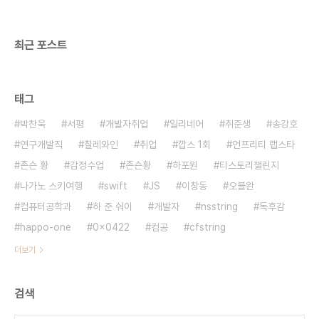
최근 포스트
태그
박찬욱
서평
개발자취업
일리네어
취준생
송강호
연구개발직
칠레와인
취업
깝스 1회
언프리티 랩스타
존슨 황
감정수업
존슨황
하포원
티스토리챌린지
나가노 스키여행
swift
JS
이창동
오블완
컴퓨터공학과
하 준 숴이
개발자
nsstring
독후감
happo-one
0x0422
컴공
cfstring
더보기
검색