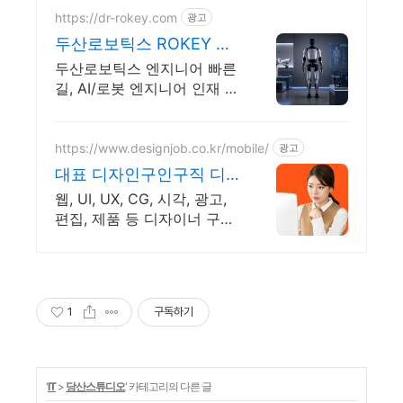
https://dr-rokey.com
광고
두산로보틱스 ROKEY 두
산/미국 기업 인턴쉽
두산로보틱스 엔지니어 빠른
길, AI/로봇 엔지니어 인재 육
성 맞춤형 교육! 지능형 로봇
개발을 위한 ROS 프로그램
부터 컴퓨터비전까지!
https://www.designjob.co.kr/mobile/
광고
대표 디자인구인구직 디
자인잡 대표 디자인 취업
웹, UI, UX, CG, 시각, 광고,
포털
편집, 제품 등 디자이너 구인
구직포털 압도적인 브랜드파
워!
1
구독하기
'
IT
>
당산스튜디오
' 카테고리의 다른 글