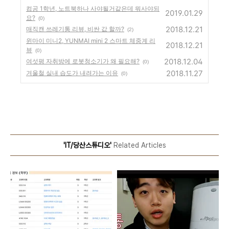
컴공 1학년, 노트북하나 사야될거같은데 뭐사야되
2019.01.29
요?
(0)
2018.12.21
매직캔 쓰레기통 리뷰, 비싼 값 할까?
(2)
윈마이 미니2, YUNMAI mini 2 스마트 체중계 리
2018.12.21
뷰
(0)
2018.12.04
여섯평 자취방에 로봇청소기가 왜 필요해?
(0)
2018.11.27
겨울철 실내 습도가 내려가는 이유
(0)
'IT/당산스튜디오'
Related Articles