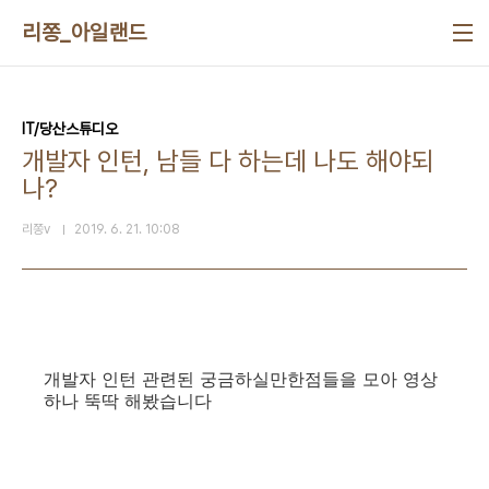
본문 바로가기
리쫑_아일랜드
IT/당산스튜디오
개발자 인턴, 남들 다 하는데 나도 해야되
나?
리쫑v
2019. 6. 21. 10:08
개발자 인턴 관련된 궁금하실만한점들을 모아 영상
하나 뚝딱 해봤습니다