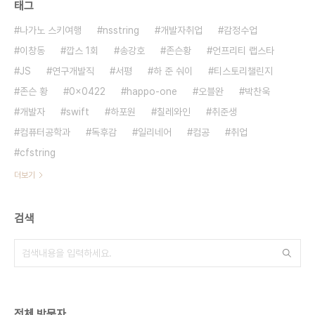
태그
나가노 스키여행
nsstring
개발자취업
감정수업
이창동
깝스 1회
송강호
존슨황
언프리티 랩스타
JS
연구개발직
서평
하 준 숴이
티스토리챌린지
존슨 황
0x0422
happo-one
오블완
박찬욱
개발자
swift
하포원
칠레와인
취준생
컴퓨터공학과
독후감
일리네어
컴공
취업
cfstring
더보기
검색
전체 방문자