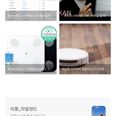
컴공 1학년, 노트북하나 사야될거같은데 뭐사야되요?
매직캔 쓰레기통 리뷰, 비싼 값 할까?
윈마이 미니2, YUNMAI mini 2 스마트 체중계 리뷰
여섯평 자취방에 로봇청소기가 왜 필요해?
리쫑_아일랜드
리쫑v 님의 블로그입니다.