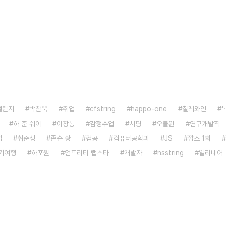
챌린지
박찬욱
취업
cfstring
happo-one
칠레와인
하 준 숴이
이창동
감정수업
서평
오블완
연구개발직
업
취준생
존슨 황
컴공
컴퓨터공학과
JS
깝스 1회
키여행
하포원
언프리티 랩스타
개발자
nsstring
일리네어