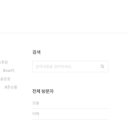
검색
독후감
swift
송강호
존슨황
전체 방문자
오늘
어제