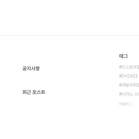
태그
티스토리
공지사항
0x0422
개발자취
최근 포스트
나가노 스
더보기