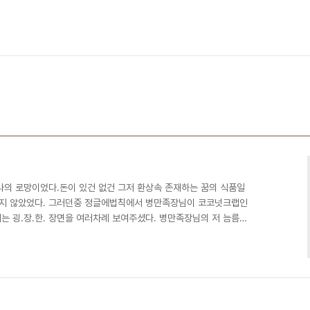
나의 로망이었다.돈이 있건 없건 그저 환상속 존재하는 꿈의 식품일
하지 않았었다. 그러던중 정글에법칙에서 병만족장님이 코코넛크랩인
는 굉.장.한. 장면을 여러차례 보여주셨다. 병만족장님의 저 늠름한
래서 알아봤다...나도 랍스타가 먹고싶다. 그러던중 이름도 아름다운
 냄새가 강하게나는 거성수산에다가 전화로 주문을 넣어봤다. 가격은
.net/tjfao8282?bz=blog 여기가 거성수산 블로그다 들어가면 다
파악된다. 주문은 카카오톡+전화로 했고, 어렵지..