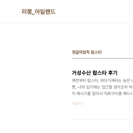
본문 바로가기
리쫑_아일랜드
정글의법칙 랍스타
거성수산 랍스타 후기
예전부터 랍스타, 바닷가재라는 놈은 
뿐, 나의 입가에는 접근할 생각조차 
지 뭐시기를 잡아서 직화구이를 해드시
자태를 보라. 먹고싶지 아니한가? 그
더보기
'거성수산'이란곳을 찾았다. 명수형의
그때그때 다른데http://blog.daum
나온다.인천 연안부두에서 오는것으로 