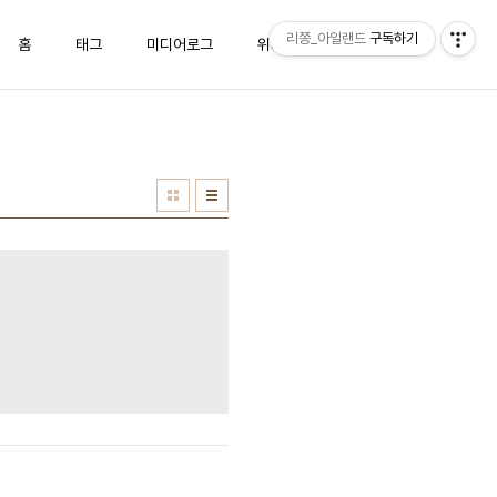
리쫑_아일랜드
구독하기
홈
태그
미디어로그
위치로그
방명록