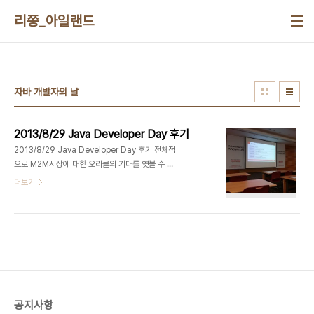
본문 바로가기
리쫑_아일랜드
자바 개발자의 날
2013/8/29 Java Developer Day 후기
2013/8/29 Java Developer Day 후기 전체적
으로 M2M시장에 대한 오라클의 기대를 엿볼 수 있
는 시간이었습니다.오라클은 새로운 시장 변화에 대
더보기
응하기 위해 임베디드 솔루션에 Java를 적용하기
위한 시도들을 해 오고 있었습니다. 첫 번째 세션에서
는 신기술 동향에 대한 발표가 있었고, 두 번째 세션
에서는 Java EE7의 특징에 대한 소개가 있었습니
다.세번째와 네번째 세션에서는 ARM프로세서를 사
용한 Java-Gateway(like Arduino)와 Event처
리기를 소개했습니다. Java Gateway는
GlassFish 웹서버를 탑재한 장점을 바탕으로 각종
공지사항
센서들로부터 발생된 데이터를 처리합니다.Java 문