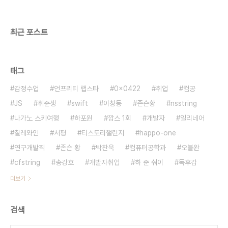
법을 그대로 적용할 수 있기 때문에 Java개발자도
손쉽게 임베디드 솔루션 개발..
최근 포스트
태그
감정수업
언프리티 랩스타
0x0422
취업
컴공
JS
취준생
swift
이창동
존슨황
nsstring
나가노 스키여행
하포원
깝스 1회
개발자
일리네어
칠레와인
서평
티스토리챌린지
happo-one
연구개발직
존슨 황
박찬욱
컴퓨터공학과
오블완
cfstring
송강호
개발자취업
하 준 숴이
독후감
더보기
검색