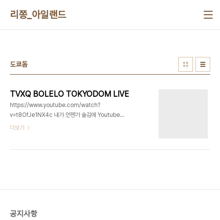
본문 바로가기
리쫑_아일랜드
도쿄돔
TVXQ BOLELO TOKYODOM LIVE
https://www.youtube.com/watch?
v=t8OfJe1NX4c 내가 언젠가 술김에 Youtube에
서 이노래를 들었는데 아진짜 제목이 전혀기억이안
더보기
나서 찾다 찾다 포기했다. 오늘 시간이좀 남아서 동방
신기 위키를 싹다뒤져서 일본 대표곡들을 뒤져봤다.
무슨 얘들은 곡을 뭐이리 많이냈냐 그래서 결국 찾았
다 ㅋㅋㅋㅋㅋㅋㅋㅋㅋㅋㅋㅋㅋㅋㅋㅋㅋ아이돌이라
고하긴 하지만 진짜 멋이 뿜뿜 근데 이게 아닌거같다.
이거다 다시올림
공지사항