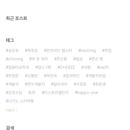
최근 포스트
태그
송강호
독후감
언프리티 랩스타
nsstring
취업
cfstring
하 준 숴이
존슨황
컴공
존슨 황
컴퓨터공학과
깝스 1회
0x0422
서평
swift
하포원
오블완
박찬욱
칠레와인
개발자취업
개발자
연구개발직
일리네어
이창동
취준생
감정수업
JS
티스토리챌린지
happo-one
나가노 스키여행
더보기
검색