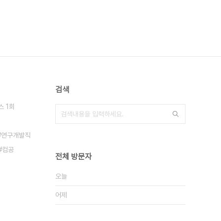
검색
스 1회
연구개발직
컴공
전체 방문자
오늘
어제