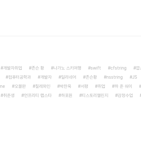
개발자취업
존슨 황
나가노 스키여행
swift
cfstring
깝
컴퓨터공학과
개발자
일리네어
존슨황
nsstring
JS
ne
오블완
칠레와인
박찬욱
서평
취업
하 준 숴이
취준생
언프리티 랩스타
하포원
티스토리챌린지
감정수업