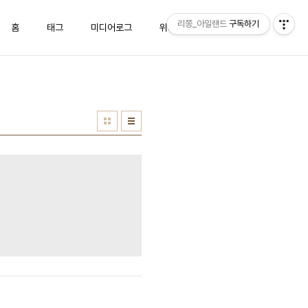
리쫑_아일랜드
구독하기
홈
태그
미디어로그
위치로그
방명록