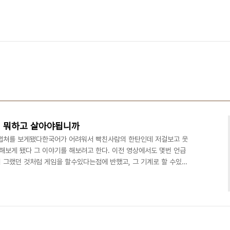
, 뭐하고 살아야됩니까
 캡쳐를 보게됐다한국어가 어려워서 빡친사람의 한탄인데 저걸보고 웃
해보게 됐다 그 이야기를 해보려고 한다. 이전 영상에서도 몇번 언급
 그랬던 것처럼 게임을 할수있다는점에 반했고, 그 기계로 할 수있는
 없으니 컴퓨터학원이란곳을 다니게되었고, 그당시 커리큘럼의 종착
들고 정보 올림피아드에서 입상하는 시나리오로 구성되 있었다. 처
우고, 프로그래밍을 배우는 초반까지는 스스로 학습능력이 뛰어나다고
뛰어난 사람들의 발전상황을 보며 좌절했었다. 중학교2학년시절 보안