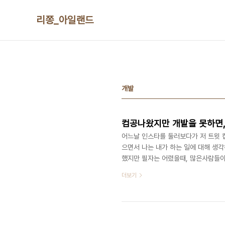
본문 바로가기
리쫑_아일랜드
개발
컴공나왔지만 개발을 못하면
어느날 인스타를 둘러보다가 저 트윗
으면서 나는 내가 하는 일에 대해 생각
했지만 필자는 어렸을때, 많은사람들이
모든것들을 탐험했다.집에는 컴퓨터가
더보기
지는 프로그래밍 언어로 프로그램을 만
음에 키보드배열을 배우고, OS를 배
생각했지만, 시간이 지날수록 나보다 
공부가 하..