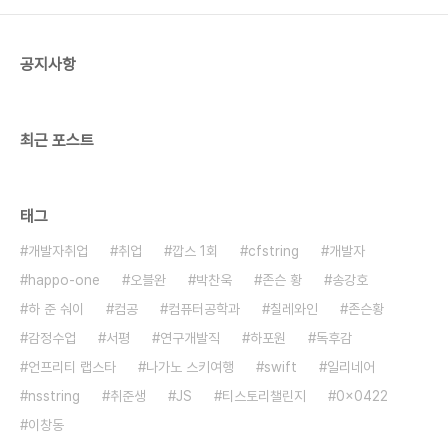
공지사항
최근 포스트
태그
개발자취업
취업
깝스 1회
cfstring
개발자
happo-one
오블완
박찬욱
존슨 황
송강호
하 준 숴이
컴공
컴퓨터공학과
칠레와인
존슨황
감정수업
서평
연구개발직
하포원
독후감
언프리티 랩스타
나가노 스키여행
swift
일리네어
nsstring
취준생
JS
티스토리챌린지
0x0422
이창동