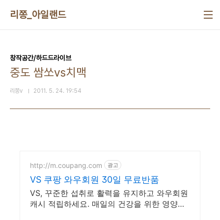
본문 바로가기
리쫑_아일랜드
창작공간/하드드라이브
중도 쌈쏘vs치맥
리쫑v
2011. 5. 24. 19:54
http://m.coupang.com
광고
VS 쿠팡 와우회원 30일 무료반품
VS, 꾸준한 섭취로 활력을 유지하고 와우회원
캐시 적립하세요. 매일의 건강을 위한 영양제,
쿠팡에서 합리적으로 관리하세요.