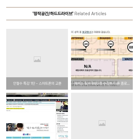
'창작공간/하드드라이브'
Related Articles
안철수 특강 1탄 - 스마트폰의 교훈
해커스 토익 880점 수강후기 @ 종로중급(이보람,이은수T)