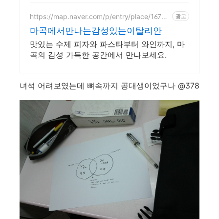
https://map.naver.com/p/entry/place/16725
광고
24432
마곡에서만나는감성있는이탈리안
맛있는 수제 피자와 파스타부터 와인까지, 마
곡의 감성 가득한 공간에서 만나보세요.
녀석 어려보였는데 뼈속까지 공대생이었구나 @378