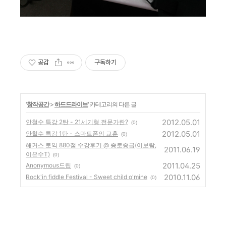
공감
구독하기
'
창작공간
>
하드드라이브
' 카테고리의 다른 글
2012.05.01
안철수 특강 2탄 - 21세기형 전문가란?
(0)
2012.05.01
안철수 특강 1탄 - 스마트폰의 교훈
(0)
해커스 토익 880점 수강후기 @ 종로중급(이보람,
2011.06.19
이은수T)
(0)
2011.04.25
Anonymous드립
(0)
2010.11.06
Rock'in fiddle Festival - Sweet child o'mine
(0)