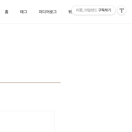
리쫑_아일랜드
구독하기
홈
태그
미디어로그
위치로그
방명록