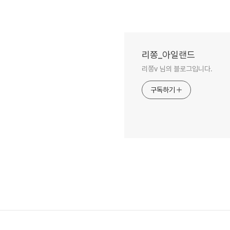
리쫑_아일랜드
리쫑v 님의 블로그입니다.
구독하기