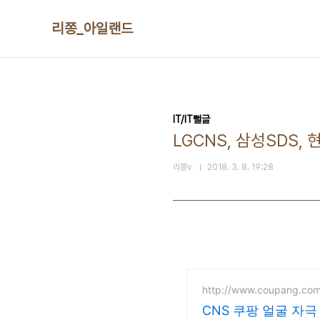
본문 바로가기
리쫑_아일랜드
IT/IT뻘글
LGCNS, 삼성SDS
리쫑v
2018. 3. 8. 19:28
http://www.coupang.co
CNS 쿠팡 얼굴 자