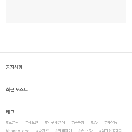
공지사항
최근 포스트
태그
오블완
하포원
연구개발직
존슨황
JS
이창동
happo-one
송강호
칠레와인
존슨 황
컴퓨터공학과