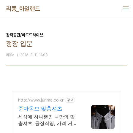
본문 바로가기
리쫑_아일랜드
창작공간/하드드라이브
정장 입문
리쫑v
2016. 3. 11. 11:08
http://www.junma.co.kr
광고
준마옴므 맞춤셔츠
세상에 하나뿐인 나만의 맞
춤셔츠, 공장직영, 가격 거품
줄인 셔츠.