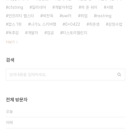
cfstring
일리네어
개발자취업
하 준 숴이
서평
언프리티 랩스타
박찬욱
swift
취업
nsstring
깝스 1회
나가노 스키여행
0x0422
취준생
감정수업
독후감
개발자
컴공
티스토리챌린지
더보기
검색
전체 방문자
오늘
어제