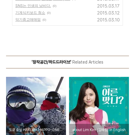
2015.03.17
SNS는 인생의 낭비다.
(0)
2015.03.12
기계식키보드 청소
(0)
2015.03.10
악기중고매매업
(0)
'창작공간/하드드라이브'
Related Articles
도쿄 출발 HAKUBA HAPPO-ONE 여행기 (2)
about Lim Kim (김예림) in English