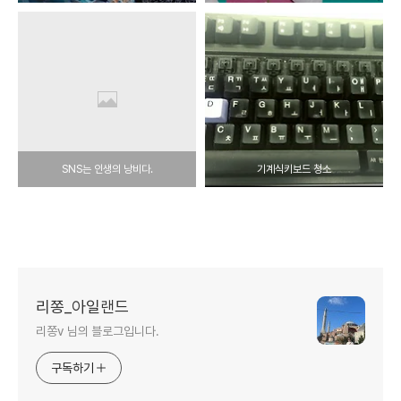
SNS는 인생의 낭비다.
기계식키보드 청소
리쫑_아일랜드
리쫑v 님의 블로그입니다.
구독하기