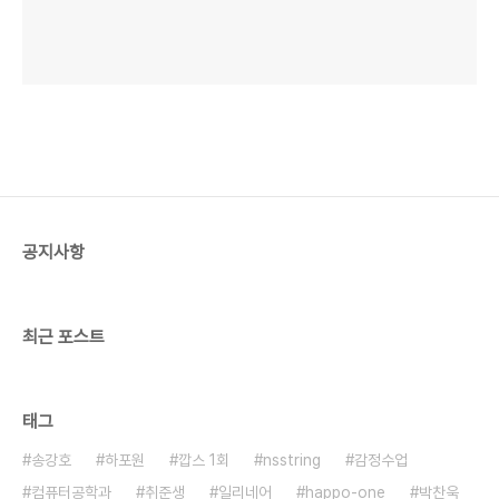
공지사항
최근 포스트
태그
송강호
하포원
깝스 1회
nsstring
감정수업
컴퓨터공학과
취준생
일리네어
happo-one
박찬욱