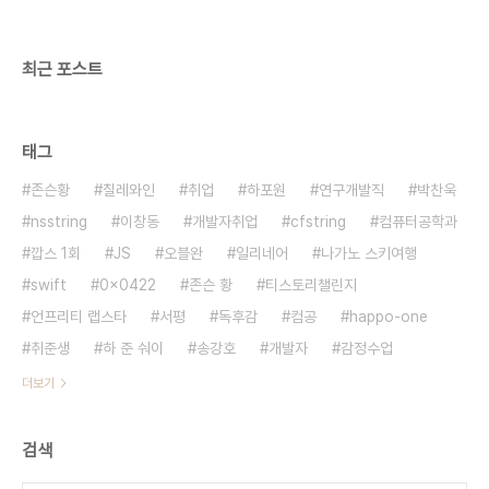
최근 포스트
태그
존슨황
칠레와인
취업
하포원
연구개발직
박찬욱
nsstring
이창동
개발자취업
cfstring
컴퓨터공학과
깝스 1회
JS
오블완
일리네어
나가노 스키여행
swift
0x0422
존슨 황
티스토리챌린지
언프리티 랩스타
서평
독후감
컴공
happo-one
취준생
하 준 숴이
송강호
개발자
감정수업
더보기
검색