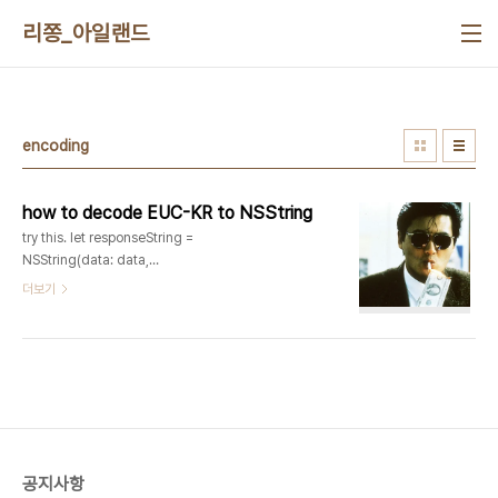
본문 바로가기
리쫑_아일랜드
encoding
how to decode EUC-KR to NSString
try this. let responseString =
NSString(data: data,
encoding:CFStringConvertEncodingToNSStringEncoding(
더보기
0x0422 ) ) 0x0422 means EUC-KR or
CP949 NSString gets only known
Encoding types, so you've to convert
CFString Encoding type to NSString
Encoding type. Have fun.
공지사항