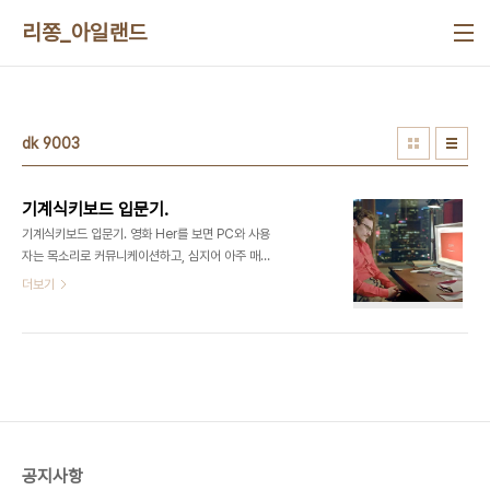
본문 바로가기
리쫑_아일랜드
dk 9003
기계식키보드 입문기.
기계식키보드 입문기. 영화 Her를 보면 PC와 사용
자는 목소리로 커뮤니케이션하고, 심지어 아주 매끄
럽게 서로를 이해한다. 101개짜리 버튼과 마우스로
더보기
컴퓨터와소통하는 21세기 개발자로서 정말 헐... 소
리나오는 장면이 아닐수 없다. 프로그래머로 일하며,
나와 하루종일 마주하는 키보드, 마우스에대한 생각
을 하지 않을 수 없었다. 근 2년간 있었던 나의 키보
드 탐험기를 소개한다. 입사이후 삼성키보드를 하나
지급받았다. 정말 군더더기 없이 깔끔한 기.본.형 키
보드다. 사실 이 키보드를 사용할때 불편함은 없었다.
다만 주변사람들이 기계식 키보드를 쓰며 또각거리
공지사항
는 소리를 들을때아 저 느낌은 뭘까.. 너무 궁금하다