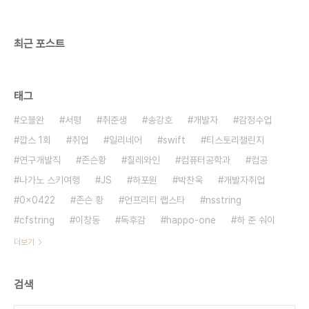
이런생각이 들었을 뿐이다. 그 궁금함을 참지 못하고
2주만에 용산을 습격하게 된다.적축 흑축 갈축 어..
최근 포스트
태그
오블완
서평
취준생
송강호
개발자
감정수업
깝스 1회
취업
일리네어
swift
티스토리챌린지
연구개발직
존슨황
칠레와인
컴퓨터공학과
컴공
나가노 스키여행
JS
하포원
박찬욱
개발자취업
0x0422
존슨 황
언프리티 랩스타
nsstring
cfstring
이창동
독후감
happo-one
하 준 숴이
더보기
검색