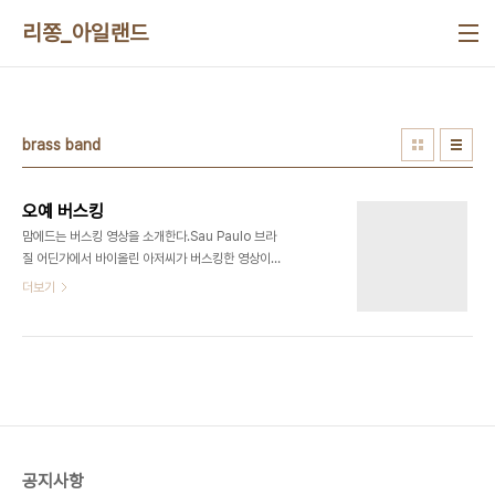
본문 바로가기
리쫑_아일랜드
brass band
오예 버스킹
맘에드는 버스킹 영상을 소개한다.Sau Paulo 브라
질 어딘가에서 바이올린 아저씨가 버스킹한 영상이
다. 복장부터 쿨하다 오 지쟈스 한번씩 들어보삼 밑에
더보기
는 브라스밴드 버스킹영상 - 럭키찹 Lucky chops
오예 씐난다
공지사항