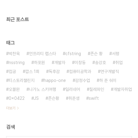
최근 포스트
태그
박찬욱
언프리티 랩스타
cfstring
존슨 황
서평
nsstring
하포원
개발자
이창동
송강호
취업
컴공
깝스 1회
독후감
컴퓨터공학과
연구개발직
티스토리챌린지
happo-one
감정수업
하 준 숴이
오블완
나가노 스키여행
일리네어
칠레와인
개발자취업
0x0422
JS
존슨황
취준생
swift
더보기
검색