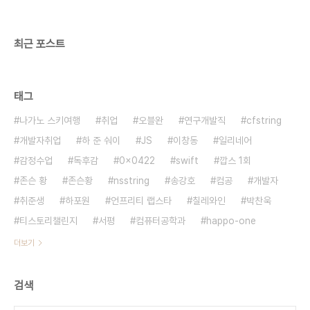
최근 포스트
태그
나가노 스키여행
취업
오블완
연구개발직
cfstring
개발자취업
하 준 숴이
JS
이창동
일리네어
감정수업
독후감
0x0422
swift
깝스 1회
존슨 황
존슨황
nsstring
송강호
컴공
개발자
취준생
하포원
언프리티 랩스타
칠레와인
박찬욱
티스토리챌린지
서평
컴퓨터공학과
happo-one
더보기
검색