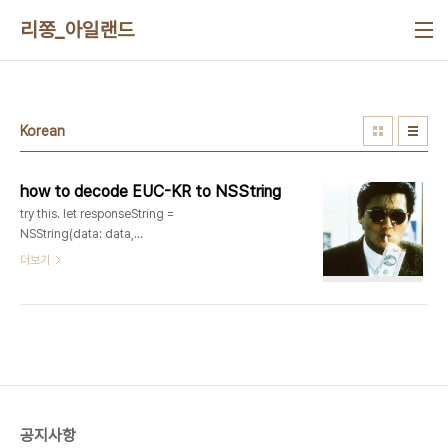
본문 바로가기
리쫑_아일랜드
Korean
how to decode EUC-KR to NSString
try this. let responseString =
NSString(data: data,
encoding:CFStringConvertEncodingToNSStringEncoding(
더보기
0x0422 ) ) 0x0422 means EUC-KR or
CP949 NSString gets only known
Encoding types, so you've to convert
CFString Encoding type to NSString
Encoding type. Have fun.
공지사항