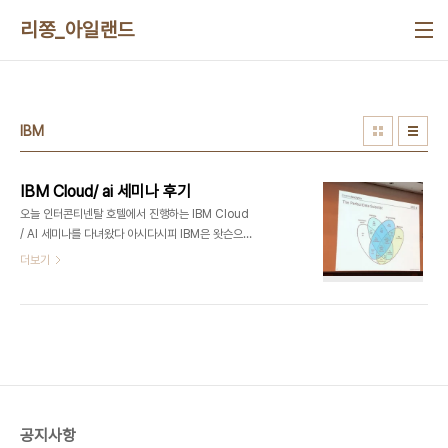
본문 바로가기
리쫑_아일랜드
IBM
IBM Cloud/ ai 세미나 후기
오늘 인터콘티넨탈 호텔에서 진행하는 IBM Cloud
/ AI 세미나를 다녀왔다 아시다시피 IBM은 왓슨으로
인공지능분야 리딩하는 기업들 중 하나이다. 첨가자
더보기
마자 거기 임원분이 하시는이야기가 " 혹시 IBM이
더이상 하드웨어나 소프트웨어를 팔지 않는다는 사
실을 하시는분이 있나요? " 라고 하는데 충격받았다
기존 IBM컴퓨터는 잊혀진지 오래되었고, Cloud,
AI관련 기업으로 거의 탈바꿈한 모습을 볼 수 있었
다. 이번에 소개한 솔루션은 Ibm Integrated
Analytics System이라고기계 하나에 데이터를 싹
다 모아두는 기능하고 각 오픈소스를 한번에 싹 묶어
공지사항
서 빌드한 제품인것 같았다 재미있었던 내용부터 요