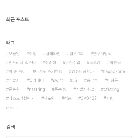
약하면 1. 인간은 Experience로 성장하고 기계는
Data로 성장한다. -> Dat..
최근 포스트
태그
오블완
취업
칠레와인
깝스 1회
연구개발직
언프리티 랩스타
취준생
감정수업
독후감
박찬욱
하 준 숴이
나가노 스키여행
컴퓨터공학과
happo-one
개발자
일리네어
swift
JS
송강호
이창동
존슨황
nsstring
존슨 황
개발자취업
cfstring
티스토리챌린지
하포원
컴공
0x0422
서평
더보기
검색