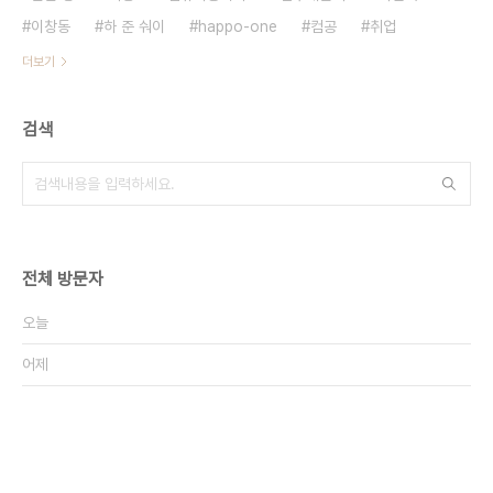
이창동
하 준 숴이
happo-one
컴공
취업
더보기
검색
전체 방문자
오늘
어제