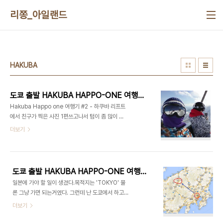
본문 바로가기
리쫑_아일랜드
HAKUBA
도쿄 출발 HAKUBA HAPPO-ONE 여행기 (2)
Hakuba Happo one 여행기 #2 - 하쿠바 리프트
에서 친구가 찍은 사진 1편쓰고나서 텀이 좀 많이 길
었네 진짜 스키탔던 내용을 이제 좀 써봐야겠다. 1편
더보기
에서는 가격정도 쓰고 마무리했던것 같다. 실제로 이
동시간은 밤 12시 출발이었던것 같은데 맞나?다시
까보니까 12시 반 출발이었다, 도착시간은 나가노역
동편 05:10분 솔직히 조금 쫄았던 점이 있는데 나가
도쿄 출발 HAKUBA HAPPO-ONE 여행기 (1)
노역에서 하쿠바까지 가는 버스가 예약이 안되는 문
일본에 가야 할 일이 생겼다.목적지는 'TOKYO' 물
제가 있었다. 광역버스가 아니라 그 나가노지역 버스
론 그냥 가면 되는거였다. 그런데 난 도쿄에서 하고싶
운송회사가 운영하는 선이라 그런건데 06:20분이
은게 없다.먹고싶은거야 뭐 주구장창 많지만 도쿄가
더보기
첫차라서 한 이십분 전에 미리가 서 서있었더니 뭐 자
서 하고싶은게 없으니 망설여질 수 밖에 그러던 중 일
리는 여유있어서 괜찮았다. 이제 자랑을 좀 해보겠다.
본 스키어, 보더들은 금요일밤 심야버스를 타고 나가