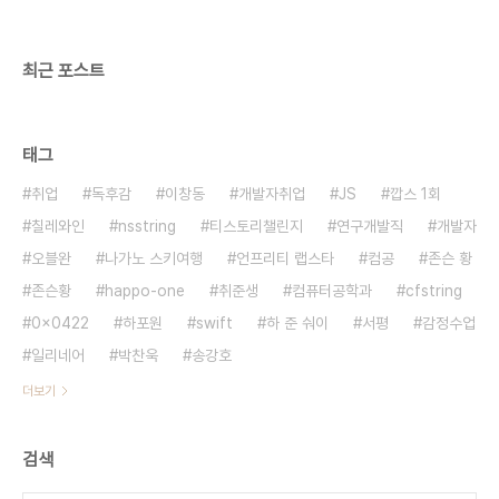
새밀론? 이 품종은 안사먹을거 같다. 혹시모르니 다
른품종 하나랑, 멜롯 사올거다. 근데 내취향으 아니므
로 멜롯은 비네..
최근 포스트
태그
취업
독후감
이창동
개발자취업
JS
깝스 1회
칠레와인
nsstring
티스토리챌린지
연구개발직
개발자
오블완
나가노 스키여행
언프리티 랩스타
컴공
존슨 황
존슨황
happo-one
취준생
컴퓨터공학과
cfstring
0x0422
하포원
swift
하 준 숴이
서평
감정수업
일리네어
박찬욱
송강호
더보기
검색