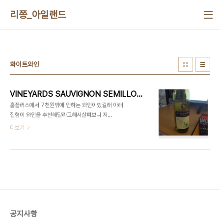
본문 바로가기
리쫑_아일랜드
화이트와인
VINEYARDS SAUVIGNON SEMILLON 2016
홈플러스에서 7천원밖에 안하는 와인이있길래 아래
집형이 와인을 추천해달라고해서살펴보니 저
VINEYARDS라는 브랜드로 품종별로 와인이 주르
더보기
륵 진열되어있는걸 볼 수 있었다. 내가 좋아라하는 멜
롯과, 까베네 소비뇽을 추천해주고 가격이 넘나 저렴
하기에 난 평소에 안먹어본 화이트와인을 Try해보기
로 했다. 지금 반쯤먹었는데 뭐랄까 레드와인의 바디
감을 느낄수없다. 맛 자체는 싸지만 적절한 맛으로 분
위기내는데는 적절하지만 싼티나는 뚜껑은 몰입을
방해하는 요소 중 하나다. 이는 싼가격에 만땅취하고
싶은 대학생을 타겟으로 하면 적절하다고 볼 수 있겠
공지사항
다. 음... 일단 바디감이 별로없어서 난 다음엔 소비뇽