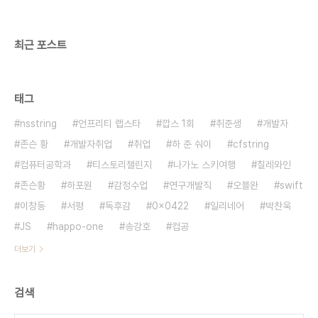
줄 것이라 찾아간 법원에서 억울한 판결을 해준 판사
같은 존재로 느껴지지 않았을까 추측해본다. 마지막
장..
최근 포스트
태그
nsstring
언프리티 랩스타
깝스 1회
취준생
개발자
존슨 황
개발자취업
취업
하 준 숴이
cfstring
컴퓨터공학과
티스토리챌린지
나가노 스키여행
칠레와인
존슨황
하포원
감정수업
연구개발직
오블완
swift
이창동
서평
독후감
0x0422
일리네어
박찬욱
JS
happo-one
송강호
컴공
더보기
검색