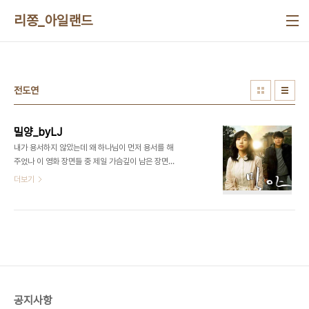
본문 바로가기
리쫑_아일랜드
전도연
밀양_byLJ
내가 용서하지 않았는데 왜 하나님이 먼저 용서를 해
주었나 이 영화 장면들 중 제일 가슴깊이 남은 장면이
제목처럼 전도연이 감옥에 찾아갔는데 유괴범이 이
더보기
미 하나님께 용서받았다고 말하는 장면이다. 나는 기
독교를 믿지 않으며 어떠한 종교도 갖고 있지 않다.
나약한 그녀가 기댈 곳은 유일한 구원자 예수라고 생
각했을 것이며 이 장면에서 그녀는 커다란 배신감을
선물받았을 것이다. 그녀는 처음부터 그를 용서할 생
각이 없었을 것이다. 다만 막연하게 기댈 수 있는 신
이 그렇게 시켰기 때문에 그러한 행동을 했을 것이다.
하지만 그 신은 너무도 공평한 나머지 범죄자마저 용
공지사항
서해주고 말았다. 그녀에게 이 순간 신은 진실을 찾아