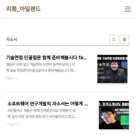
본문 바로가기
리쫑_아일랜드
자소서
기술면접 단골질문 함께 준비해봅시다 feat.개발자(연구개발직)
열심히 서류 넣고 계실텐데 당연히 합격하실테니 이
제 슬슬 면접준비하실것같아서 준비해봤습니다 영상
으로 같이 기술면접 예상질문 만나보아요 영상이 마
더보기
음에드셨다면 페이지 들어가셔서구독 부탁드릴게요!
구ㅡ독
소프트웨어 연구개발직 자소서는 어떻게 써야하는가!
라인플러스 채용이 현재 진행중인데요 진행중인 실
제 입사 지원 양식에 맞춰 제가 바이블이라고 믿고있
는 자소서의 답안을 적어봤습니다. 이해하기 쉽도록
더보기
영상으로 찍었습니다~ 영상이 재미있으셨다면 구독
부탁드릴게요 :)