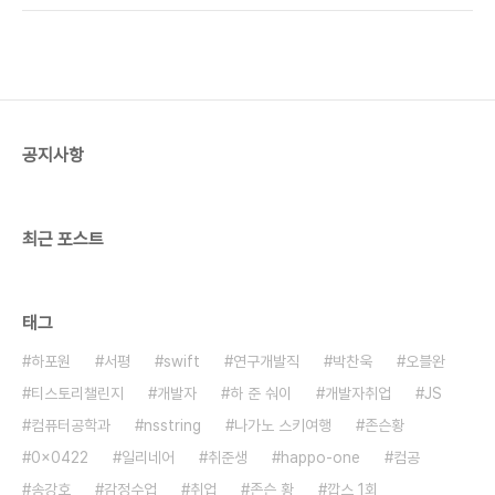
공지사항
최근 포스트
태그
하포원
서평
swift
연구개발직
박찬욱
오블완
티스토리챌린지
개발자
하 준 숴이
개발자취업
JS
컴퓨터공학과
nsstring
나가노 스키여행
존슨황
0x0422
일리네어
취준생
happo-one
컴공
송강호
감정수업
취업
존슨 황
깝스 1회