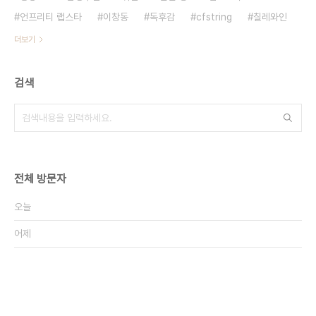
언프리티 랩스타
이창동
독후감
cfstring
칠레와인
더보기
검색
전체 방문자
오늘
어제