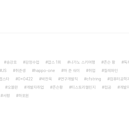
송강호
감정수업
깝스 1회
나가노 스키여행
존슨 황
독
JS
취준생
happo-one
하 준 숴이
취업
칠레와인
랩스타
0x0422
박찬욱
연구개발직
cfstring
컴퓨터공학
오블완
개발자취업
존슨황
티스토리챌린지
컴공
개발
서평
하포원