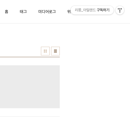
리쫑_아일랜드
구독하기
홈
태그
미디어로그
위치로그
방명록