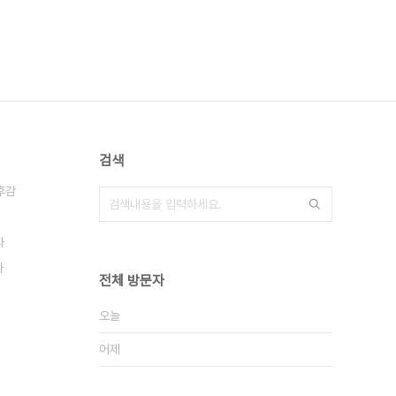
검색
후감
과
자
전체 방문자
오늘
어제