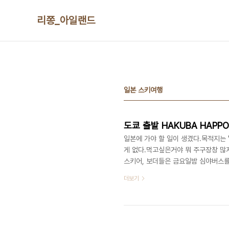
본문 바로가기
리쫑_아일랜드
일본 스키여행
도쿄 출발 HAKUBA HAPPO
일본에 가야 할 일이 생겼다.목적지는 
게 없다.먹고싶은거야 뭐 주구장창 많
스키어, 보더들은 금요일밤 심야버스를
좀 찾아봤다. 그랬떠니 이런 사진이 나왔다.
더보기
forecast.com/resorts/Hap
곳? 갈수있는 거리인가? 거기가서 스
을 사용해야겠다는 강한 충동을 느꼈다.