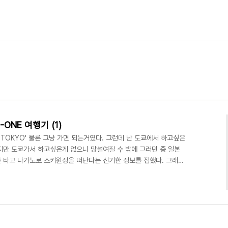
-ONE 여행기 (1)
'TOKYO' 물론 그냥 가면 되는거였다. 그런데 난 도쿄에서 하고싶은
지만 도쿄가서 하고싶은게 없으니 망설여질 수 밖에 그러던 중 일본
 타고 나가노로 스키원정을 떠난다는 신기한 정보를 접했다. 그래서
 이 미친 비주얼....출처 - http://www.snow-
po-One/photos/13880 OMG 알프스아님? 나가노? 동계올림픽 했던
키나 타고올까? 하다가저사진을 보고는 아 저기서 나의 애장품 빅풋
 그래서 좀더 자세히 알아봤다. 대충 ..