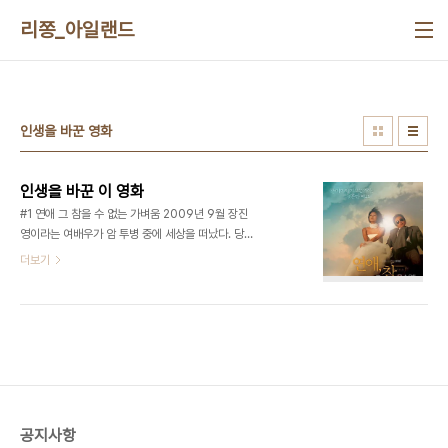
본문 바로가기
리쫑_아일랜드
인생을 바꾼 영화
인생을 바꾼 이 영화
#1 연애 그 참을 수 없는 가벼움 2009년 9월 장진
영이라는 여배우가 암 투병 중에 세상을 떠났다. 당시
기사를 보면 그녀의 애인은 투병중인 그녀와 혼인신
더보기
고를 하고 죽기 전까지 극진히 간호를 하다가 세상을
떠났다는 애절한 사랑이야기가 줄을 이었다. 이 소식
을 접하며 갓 전역한 나는 굉장한 충격을 받았다. 친
구들과 술을 한잔 하다가 나에게 이상형을 물어본다
면 장진영을 꼽는다. 내가 이 배우를 알게 된 것은 요
즘도 자주 상영하는 이 영화 때문이다. 2006년 가
을에 이 영화를 보게 되었다. 대학에 와서 첫 번째 연
애에 실패한 스무 살 애송이에게 이 영화가 주는 리얼
공지사항
함은 대단히 충격적이었다. 영화 속 영훈(김승우)는