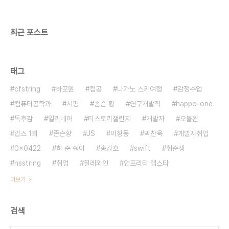
약혼녀가 있다. 하루하루 그저 무료한 삶을 사는 영훈
에게 룸싸롱에서 일하는 연아(장진영)..
최근 포스트
태그
cfstring
하포원
컴공
나가노 스키여행
감정수업
컴퓨터공학과
서평
존슨 황
연구개발직
happo-one
독후감
일리네어
티스토리챌린지
개발자
오블완
깝스 1회
존슨황
JS
이창동
박찬욱
개발자취업
0x0422
하 준 숴이
송강호
swift
취준생
nsstring
취업
칠레와인
언프리티 랩스타
더보기
검색