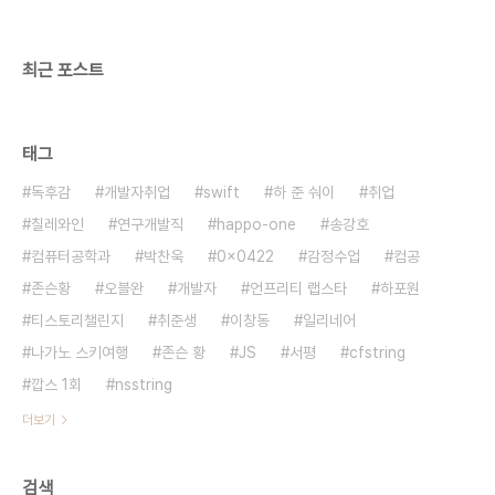
최근 포스트
태그
독후감
개발자취업
swift
하 준 숴이
취업
칠레와인
연구개발직
happo-one
송강호
컴퓨터공학과
박찬욱
0x0422
감정수업
컴공
존슨황
오블완
개발자
언프리티 랩스타
하포원
티스토리챌린지
취준생
이창동
일리네어
나가노 스키여행
존슨 황
JS
서평
cfstring
깝스 1회
nsstring
더보기
검색