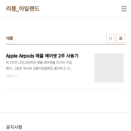
본문 바로가기
리쫑_아일랜드
애플
Apple Airpods 애플 에어팟 2주 사용기
약 2주전 고민고민하던 애플 에어팟을 드디어 구입
했다. 그동안 워너비 상품이었음에도 불구하고 구입
을 망설이고 있었던 이유는 드 럽 게 구 하 기 어 려
더보기
워 서 이다. 뭔놈에 이어폰따위가 구매하려면 6주를
기다린다고 당당하게 표시를하는거지. 여튼 안그래
도 기분나쁜데 이게 물량이없으니까 프리미엄이 붙
어서중고나라에서 원가인 21만 5천원보다 높은가격
인 23만원정도에 미개봉신품 가격이 형성되버렸다.
저렴하게구매하는걸 좋아하는편이라 중고나라를 잘
가는데 이 가격 형성된걸 보고 더 기분나빴다. 그래서
안삼. 16-17 겨울시즌에 일본갈일이 있어서 시부야
공지사항
애플스토어를 들렸는데 거기도 매물이 없어서 못샀