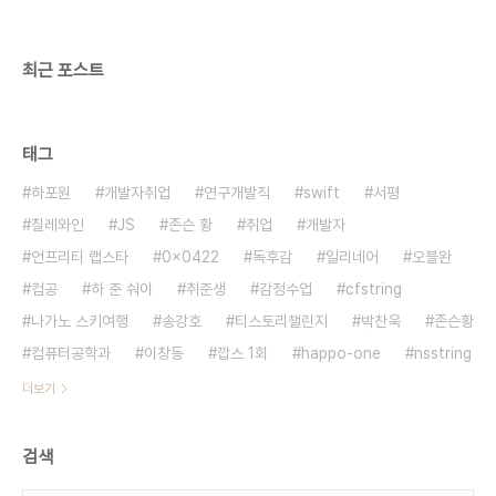
다. 대신 일본에선 가격이 더 저렴하다. 만육천앤인가
만팔천앤인가... 그래서 한국보다 더 저렴하게 살수있
었는데 여튼..
최근 포스트
태그
하포원
개발자취업
연구개발직
swift
서평
칠레와인
JS
존슨 황
취업
개발자
언프리티 랩스타
0x0422
독후감
일리네어
오블완
컴공
하 준 숴이
취준생
감정수업
cfstring
나가노 스키여행
송강호
티스토리챌린지
박찬욱
존슨황
컴퓨터공학과
이창동
깝스 1회
happo-one
nsstring
더보기
검색