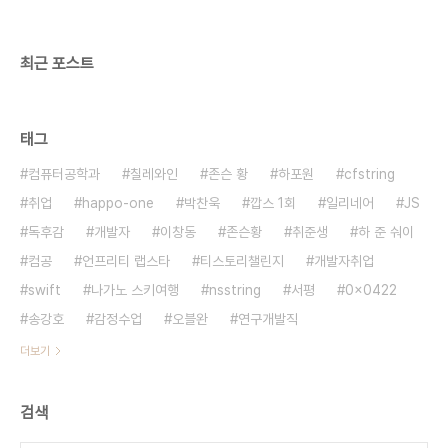
법을 찾아 배워라. 다른내용들은 일상생활에서 뻔히
유추할 수 있는 내용이라 담..
최근 포스트
태그
컴퓨터공학과
칠레와인
존슨 황
하포원
cfstring
취업
happo-one
박찬욱
깝스 1회
일리네어
JS
독후감
개발자
이창동
존슨황
취준생
하 준 숴이
컴공
언프리티 랩스타
티스토리챌린지
개발자취업
swift
나가노 스키여행
nsstring
서평
0x0422
송강호
감정수업
오블완
연구개발직
더보기
검색