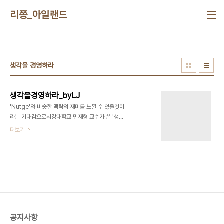
본문 바로가기
리쫑_아일랜드
생각을 경영하라
생각을경영하라_byLJ
'Nutge'와 비슷한 맥락의 재미를 느낄 수 있을것이
라는 기대감으로서강대학교 민재형 교수가 쓴 '생각
을 경영하라' 라는 책을 읽었다. 인간이 저지를 수 있
더보기
는 여러 논리적 모순점을 지적하는것이 책의 주된 내
용이었다. 책 후반부에 내용 전반을 아우르는 '주의사
항'부분이 있어 적어둔다. 1. 자기 자신에 대한 맹신
에서 벗어나라.2. 좋은 친구를 사귀어라.3. 버릴 것
은 과감히 버려라.4. 제자리에 머물지 마라.5. 미리
짜놓은 틀에 얽매이지 마라.6. 첫 제안의 닻에 휘둘
리지 마라.7. 미래 예측은 하나의 숫자가 아닌 범위
로.8. 내가 할 수 있는 것과 할 수 없는 것을 구분하
공지사항
라.9. 실패를 스승으로 모셔라.10. 좋은 의사결정 방