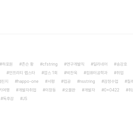
하포원
존슨 황
cfstring
연구개발직
일리네어
송강호
언프리티 랩스타
깝스 1회
박찬욱
컴퓨터공학과
취업
챌린지
happo-one
서평
컴공
nsstring
감정수업
칠
키여행
개발자취업
이창동
오블완
개발자
0x0422
취
독후감
JS