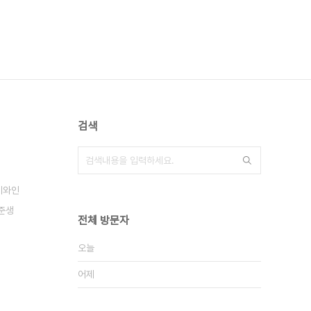
검색
레와인
준생
전체 방문자
오늘
어제