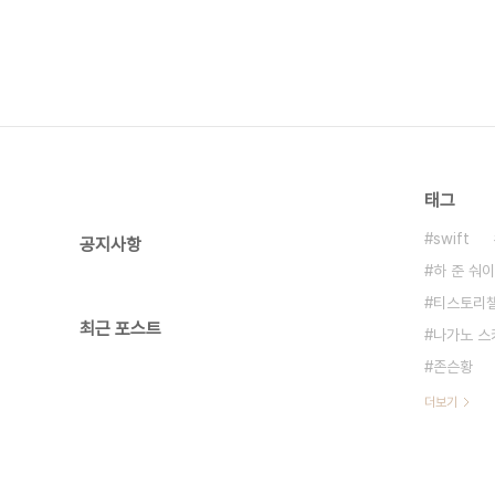
태그
swift
공지사항
하 준 숴이
티스토리
최근 포스트
나가노 스
존슨황
더보기