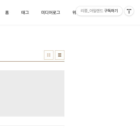
리쫑_아일랜드
구독하기
홈
태그
미디어로그
위치로그
방명록