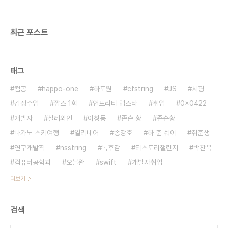
최근 포스트
태그
컴공
happo-one
하포원
cfstring
JS
서평
감정수업
깝스 1회
언프리티 랩스타
취업
0x0422
개발자
칠레와인
이창동
존슨 황
존슨황
나가노 스키여행
일리네어
송강호
하 준 숴이
취준생
연구개발직
nsstring
독후감
티스토리챌린지
박찬욱
컴퓨터공학과
오블완
swift
개발자취업
더보기
검색