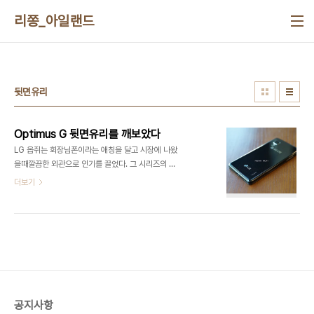
본문 바로가기
리쫑_아일랜드
뒷면유리
Optimus G 뒷면유리를 깨보았다
LG 옵쥐는 회장님폰이라는 애칭을 달고 시장에 나왔
을때깔끔한 외관으로 인기를 끌었다. 그 시리즈의 인
기를 업고 현재 G4까지 나와있는 상황이다. 난 옵쥐
더보기
를 쓰다가 뒷면이 살짝 금이갔는데 요게 까실까실한
게 거슬려서 그냥 다 떼봤다 원래는 이렇게생겼다 다
까보니 이렇게생겼다동작은 잘한다 저 검정색부분을
떼면 안에 기판이 보일듯 싶다 빠떼리도 갈수있겠네?
공지사항