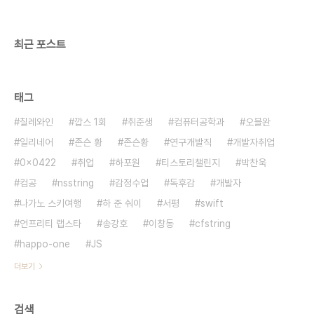
보여주고 싶지 않았을까 싶다. ‘그랬지요‘ 문장에서
보이는 각자의 Personality가 있다. 나는 ..
최근 포스트
태그
칠레와인
깝스 1회
취준생
컴퓨터공학과
오블완
일리네어
존슨 황
존슨황
연구개발직
개발자취업
0x0422
취업
하포원
티스토리챌린지
박찬욱
컴공
nsstring
감정수업
독후감
개발자
나가노 스키여행
하 준 숴이
서평
swift
언프리티 랩스타
송강호
이창동
cfstring
happo-one
JS
더보기
검색